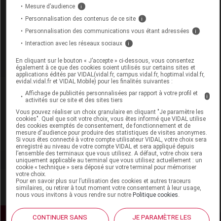
Code 13
3401543588272
Mesure d’audience
i
Labo. Distributeur
Podorex
Personnalisation des contenus de ce site
i
Remboursement
NR
Personnalisation des communications vous étant adressées
i
Interaction avec les réseaux sociaux
i
En cliquant sur le bouton « J’accepte » ci-dessous, vous consentez
également à ce que des cookies soient utilisés sur certains sites et
applications édités par VIDAL(vidal.fr, campus.vidal.fr, hoptimal.vidal.fr,
evidal.vidal.fr et VIDAL Mobile) pour les finalités suivantes :
Laboratoire
Affichage de publicités personnalisées par rapport à votre profil et
i
activités sur ce site et des sites tiers
Vous pouvez réaliser un choix granulaire en cliquant "Je paramètre les
Podorex
cookies". Quel que soit votre choix, vous êtes informé que VIDAL utilise
des cookies exemptés de consentement, de fonctionnement et de
mesure d'audience pour produire des statistiques de visites anonymes.
Voir la fiche laboratoire
Si vous êtes connecté à votre compte utilisateur VIDAL, votre choix sera
enregistré au niveau de votre compte VIDAL et sera appliqué depuis
l’ensemble des terminaux que vous utilisez. A défaut, votre choix sera
uniquement applicable au terminal que vous utilisez actuellement : un
cookie « technique » sera déposé sur votre terminal pour mémoriser
votre choix.
Pour en savoir plus sur l’utilisation des cookies et autres traceurs
similaires, ou retirer à tout moment votre consentement à leur usage,
nous vous invitons à vous rendre sur notre
Politique cookies
.
CONTINUER SANS
JE PARAMÈTRE LES