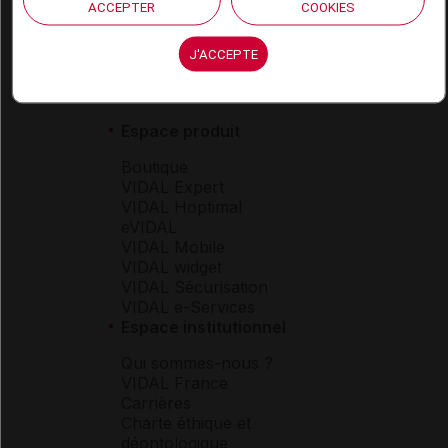
ACCEPTER
COOKIES
J'ACCEPTE
Espace produit
Boutique
VIDAL Expert
VIDAL Hoptimal
eVIDAL
VIDAL Mobile
VIDAL widget
VIDAL Sécurisation
VIDAL e-Services
Espace institutionnel
Qui sommes-nous ?
VIDAL France
Carrières
Charte éthique et
déontologique