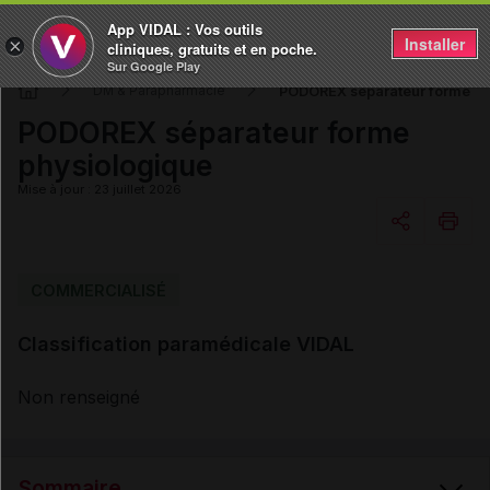
App VIDAL : Vos outils
Installer
×
cliniques, gratuits et en poche.
Sur Google Play
PODOREX séparateur forme ph
DM & Parapharmacie
PODOREX séparateur forme
physiologique
Mise à jour : 23 juillet 2026
Copier l'url
COMMERCIALISÉ
Classification paramédicale VIDAL
Email
Non renseigné
Sommaire