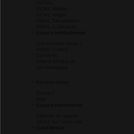
eVIDAL
VIDAL Mobile
VIDAL widget
VIDAL Sécurisation
VIDAL e-Services
Espace institutionnel
Qui sommes-nous ?
VIDAL France
Carrières
Charte éthique et
déontologique
Service client
Contact
Aide
Espace partenaires
Éditeurs de logiciel
VIDAL sur votre site
Vidal Mobile