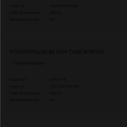
Code 13
3400387808119
Labo. Distributeur
Boiron
Remboursement
NR
PODOPHYLLINUM 5CH TUBE BOIRON
Commercialisé
Code ACL
8780078
Code 13
3400387808126
Labo. Distributeur
Boiron
Remboursement
NR