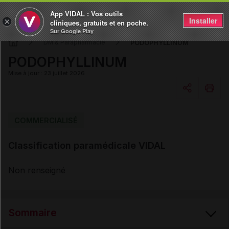
App VIDAL : Vos outils
Installer
×
cliniques, gratuits et en poche.
Sur Google Play
PODOPHYLLINUM
DM & Parapharmacie
PODOPHYLLINUM
Mise à jour : 23 juillet 2026
Copier l'url
COMMERCIALISÉ
Classification paramédicale VIDAL
Email
Non renseigné
Sommaire