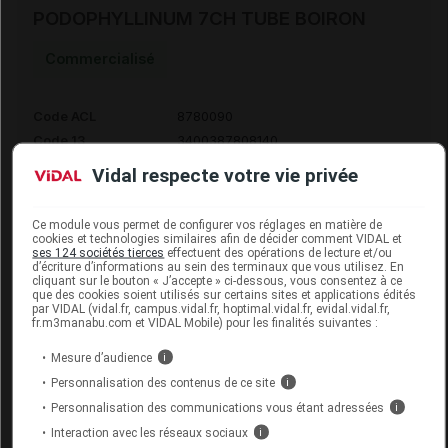
PODOPHYLLINUM 7CH TUBE BOIRON
Commercialisé
Code ACL
8780090
Code 13
3400387808140
Labo. Distributeur
Boiron
Vidal respecte votre vie privée
Remboursement
NR
Ce module vous permet de configurer vos réglages en matière de
cookies et technologies similaires afin de décider comment VIDAL et
ses 124 sociétés tierces
effectuent des opérations de lecture et/ou
d’écriture d’informations au sein des terminaux que vous utilisez. En
cliquant sur le bouton « J’accepte » ci-dessous, vous consentez à ce
que des cookies soient utilisés sur certains sites et applications édités
PODOPHYLLINUM 9CH DOSE BOIRON
par VIDAL (vidal.fr, campus.vidal.fr, hoptimal.vidal.fr, evidal.vidal.fr,
fr.m3manabu.com et VIDAL Mobile) pour les finalités suivantes :
Commercialisé
Mesure d’audience
i
Personnalisation des contenus de ce site
i
Code 13
3400387802452
Personnalisation des communications vous étant adressées
i
Labo. Distributeur
Boiron
Interaction avec les réseaux sociaux
i