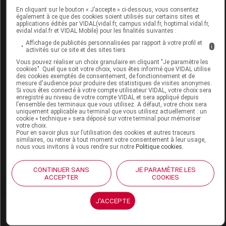
Remboursement
NR
En cliquant sur le bouton « J’accepte » ci-dessous, vous consentez
également à ce que des cookies soient utilisés sur certains sites et
applications édités par VIDAL(vidal.fr, campus.vidal.fr, hoptimal.vidal.fr,
evidal.vidal.fr et VIDAL Mobile) pour les finalités suivantes :
Affichage de publicités personnalisées par rapport à votre profil et
i
activités sur ce site et des sites tiers
PODOPHYLLINUM 9CH TUBE BOIRON
Vous pouvez réaliser un choix granulaire en cliquant "Je paramètre les
cookies". Quel que soit votre choix, vous êtes informé que VIDAL utilise
des cookies exemptés de consentement, de fonctionnement et de
Commercialisé
mesure d'audience pour produire des statistiques de visites anonymes.
Si vous êtes connecté à votre compte utilisateur VIDAL, votre choix sera
enregistré au niveau de votre compte VIDAL et sera appliqué depuis
l’ensemble des terminaux que vous utilisez. A défaut, votre choix sera
Code ACL
8780109
uniquement applicable au terminal que vous utilisez actuellement : un
cookie « technique » sera déposé sur votre terminal pour mémoriser
Code 13
3400387808164
votre choix.
Labo. Distributeur
Boiron
Pour en savoir plus sur l’utilisation des cookies et autres traceurs
similaires, ou retirer à tout moment votre consentement à leur usage,
Remboursement
NR
nous vous invitons à vous rendre sur notre
Politique cookies
.
CONTINUER SANS
JE PARAMÈTRE LES
ACCEPTER
COOKIES
J'ACCEPTE
Laboratoire