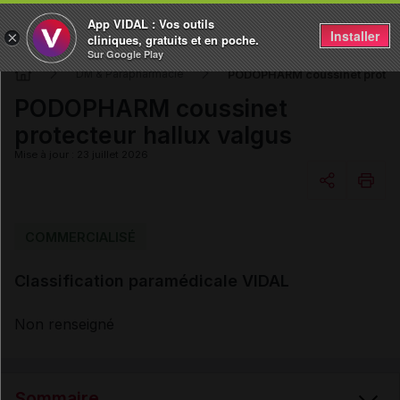
App VIDAL : Vos outils
Installer
×
cliniques, gratuits et en poche.
Sur Google Play
PODOPHARM coussinet protect
DM & Parapharmacie
PODOPHARM coussinet
protecteur hallux valgus
Mise à jour : 23 juillet 2026
Copier l'url
COMMERCIALISÉ
Classification paramédicale VIDAL
Email
Non renseigné
Sommaire