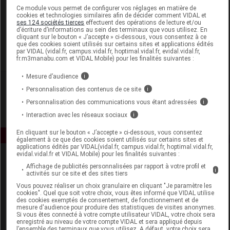
Laboratoire
Ce module vous permet de configurer vos réglages en matière de
cookies et technologies similaires afin de décider comment VIDAL et
ses 124 sociétés tierces
effectuent des opérations de lecture et/ou
d’écriture d’informations au sein des terminaux que vous utilisez. En
Médical Textile Ariègeois
cliquant sur le bouton « J’accepte » ci-dessous, vous consentez à ce
que des cookies soient utilisés sur certains sites et applications édités
par VIDAL (vidal.fr, campus.vidal.fr, hoptimal.vidal.fr, evidal.vidal.fr,
Voir la fiche laboratoire
fr.m3manabu.com et VIDAL Mobile) pour les finalités suivantes :
Mesure d’audience
i
Personnalisation des contenus de ce site
i
Personnalisation des communications vous étant adressées
i
Interaction avec les réseaux sociaux
i
En cliquant sur le bouton « J’accepte » ci-dessous, vous consentez
également à ce que des cookies soient utilisés sur certains sites et
applications édités par VIDAL(vidal.fr, campus.vidal.fr, hoptimal.vidal.fr,
evidal.vidal.fr et VIDAL Mobile) pour les finalités suivantes :
Affichage de publicités personnalisées par rapport à votre profil et
i
activités sur ce site et des sites tiers
Vous pouvez réaliser un choix granulaire en cliquant "Je paramètre les
cookies". Quel que soit votre choix, vous êtes informé que VIDAL utilise
des cookies exemptés de consentement, de fonctionnement et de
mesure d'audience pour produire des statistiques de visites anonymes.
Espace produit
Si vous êtes connecté à votre compte utilisateur VIDAL, votre choix sera
enregistré au niveau de votre compte VIDAL et sera appliqué depuis
Boutique
l’ensemble des terminaux que vous utilisez. A défaut, votre choix sera