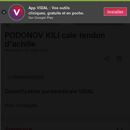
App VIDAL : Vos outils
Installer
×
cliniques, gratuits et en poche.
Sur Google Play
PODONOV KILI cale tendon d'a
DM & Parapharmacie
PODONOV KILI cale tendon
d'achille
Mise à jour : 23 juillet 2026
Copier l'url
COMMERCIALISÉ
Classification paramédicale VIDAL
Email
Non renseigné
Sommaire