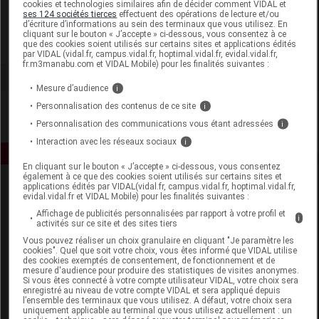
cookies et technologies similaires afin de décider comment VIDAL et
Podonov
ses 124 sociétés tierces
effectuent des opérations de lecture et/ou
d’écriture d’informations au sein des terminaux que vous utilisez. En
cliquant sur le bouton « J’accepte » ci-dessous, vous consentez à ce
que des cookies soient utilisés sur certains sites et applications édités
Voir la fiche laboratoire
par VIDAL (vidal.fr, campus.vidal.fr, hoptimal.vidal.fr, evidal.vidal.fr,
fr.m3manabu.com et VIDAL Mobile) pour les finalités suivantes :
Mesure d’audience
i
Personnalisation des contenus de ce site
i
Personnalisation des communications vous étant adressées
i
Interaction avec les réseaux sociaux
i
En cliquant sur le bouton « J’accepte » ci-dessous, vous consentez
également à ce que des cookies soient utilisés sur certains sites et
applications édités par VIDAL(vidal.fr, campus.vidal.fr, hoptimal.vidal.fr,
evidal.vidal.fr et VIDAL Mobile) pour les finalités suivantes :
Affichage de publicités personnalisées par rapport à votre profil et
i
activités sur ce site et des sites tiers
Vous pouvez réaliser un choix granulaire en cliquant "Je paramètre les
cookies". Quel que soit votre choix, vous êtes informé que VIDAL utilise
Espace produit
des cookies exemptés de consentement, de fonctionnement et de
mesure d'audience pour produire des statistiques de visites anonymes.
Si vous êtes connecté à votre compte utilisateur VIDAL, votre choix sera
Boutique
enregistré au niveau de votre compte VIDAL et sera appliqué depuis
VIDAL Expert
l’ensemble des terminaux que vous utilisez. A défaut, votre choix sera
uniquement applicable au terminal que vous utilisez actuellement : un
VIDAL Hoptimal