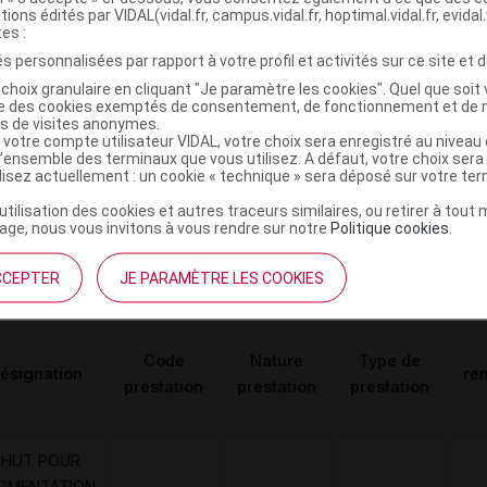
tions édités par VIDAL(vidal.fr, campus.vidal.fr, hoptimal.vidal.fr, evidal.
ments administratifs
tes :
s personnalisées par rapport à votre profil et activités sur ce site et d
ministratives
choix granulaire en cliquant "Je paramètre les cookies". Quel que soit 
ise des cookies exemptés de consentement, de fonctionnement et de 
es de visites anonymes.
 votre compte utilisateur VIDAL, votre choix sera enregistré au nivea
l’ensemble des terminaux que vous utilisez. A défaut, votre choix ser
INE Chaussure femme noir p35 Paire
C
ilisez actuellement : un cookie « technique » sera déposé sur votre te
’utilisation des cookies et autres traceurs similaires, ou retirer à tou
ge, nous vous invitons à vous rendre sur notre
Politique cookies
.
3322541045638
r
Innothera
CCEPTER
JE PARAMÈTRE LES COOKIES
Code
Nature
Type de
ésignation
re
prestation
prestation
prestation
CHUT POUR
GMENTATION