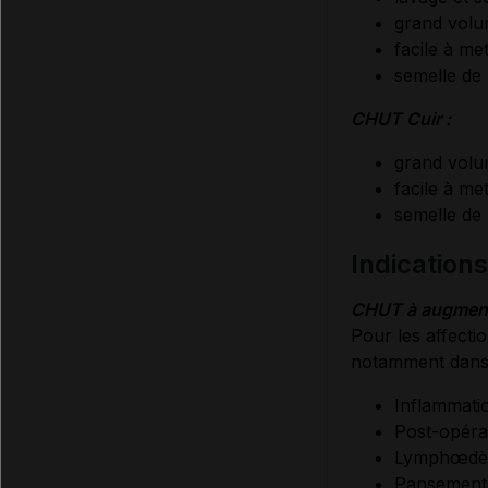
grand volu
facile à me
semelle de
CHUT Cuir :
grand volu
facile à me
semelle de
indication
CHUT à augmenta
Pour les affect
notamment dans l
Inflammati
Post-opérat
Lymphœdè
Pansement