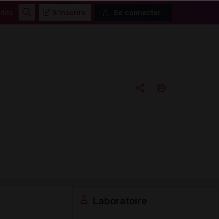
ités
S'inscrire
Se connecter
Rechercher
Copier l'url
Email
Laboratoire