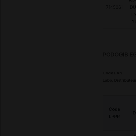
7145061
DU
L'
L'
PODOGIB EG
Code EAN
Labo. Distributeu
Code
D
LPPR