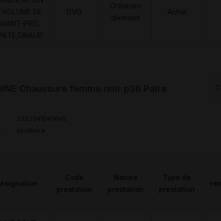
Orthèses
 VOLUME DE
DVO
Achat
diverses
AVANT-PIED,
UNITE,GIBAUD
INE Chaussure femme noir p36 Paire
C
3322541045645
r
Innothera
Code
Nature
Type de
ésignation
re
prestation
prestation
prestation