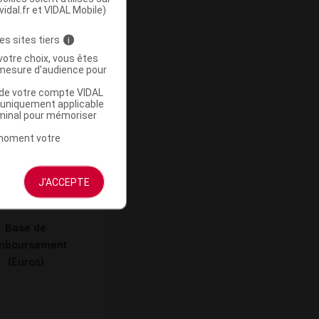
vidal.fr et VIDAL Mobile)
es sites tiers
i
votre choix, vous êtes
mesure d'audience pour
u de votre compte VIDAL
a uniquement applicable
ommercialisé
rminal pour mémoriser
t moment votre
J'ACCEPTE
Base de
mboursement
(Euros)