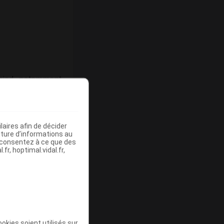
-pied, notamment
aires afin de décider
iture d’informations au
s consentez à ce que des
fr, hoptimal.vidal.fr,
ation n'est
e-pied.
okies soient utilisés sur