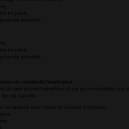
me,
ttre en place,
 propreté amovible.
me,
ttre en place,
 propreté amovible.
s
tion du volume de l'avant-pied :
ions du pied pouvant bénéficier d'une accommodation aux l
es cas suivants :
on ou œdème avec risque de troubles trophiques.
oire.
me.
s.