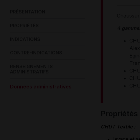
PRÉSENTATION
Chaussur
PROPRIÉTÉS
4 gammes
INDICATIONS
CHUT
Alex
CONTRE-INDICATIONS
Egin
Trani
RENSEIGNEMENTS
CHUT
ADMINISTRATIFS
CHUT
CHUT
Données administratives
propriétés
CHUT Textile :
lavage et 