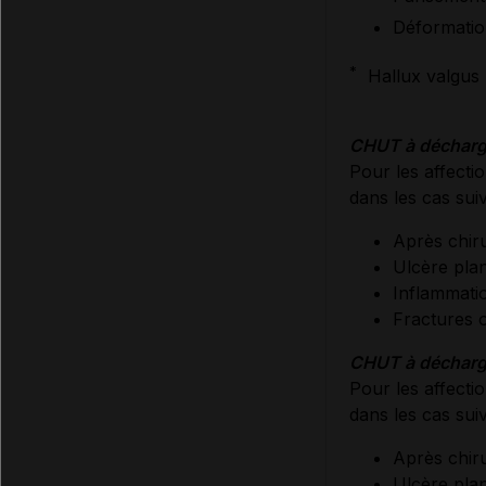
Déformatio
*
Hallux valgus :
CHUT à décharge
Pour les affecti
dans les cas suiv
Après chiru
Ulcère plan
Inflammati
Fractures o
CHUT à décharge
Pour les affecti
dans les cas suiv
Après chiru
Ulcère plan