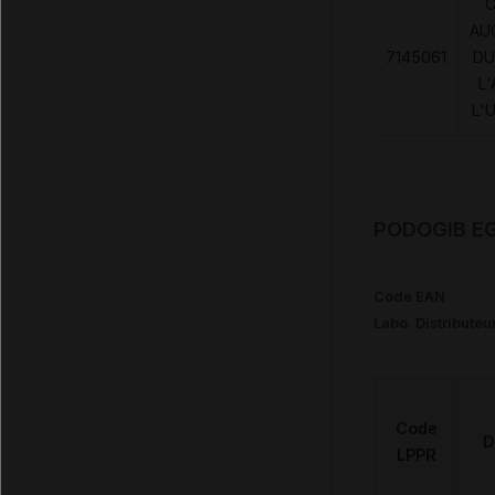
AU
7145061
DU
L'
L'
PODOGIB EG
Code EAN
Labo. Distributeu
Code
D
LPPR