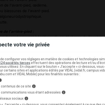
on de l'avant-pied, œdème.
u blessures de l'avant-pied.
lgoneurodystrophique.
utte.
de l'arrière-pied :
ons du pied pouvant bénéficier d'une décharge de l'arrière
ants :
pecte votre vie privée
ou fissures du calcanéum.
u ulcères du talon.
e configurer vos réglages en matière de cookies et technologies simil
124 sociétés tierces
effectuent des opérations de lecture et/ou d’écr
trocalcanéenne.
ous utilisez. En cliquant sur le bouton « J’accepte » ci-dessous, vou
ur certains sites et applications édités par VIDAL (vidal.fr, campus.vidal.
dications
abu.com et VIDAL Mobile) pour les finalités suivantes :
i
mentation du volume de l'avant-pied : aucune contre-indic
 contenus de ce site
i
s communications vous étant adressées
i
arge de l'avant-pied courte et longue : lésions de l'arrièr
 réseaux sociaux
i
arge de l'arrière-pied : lésions de l'avant-pied.
on « J’accepte » ci-dessous, vous consentez également à ce que des co