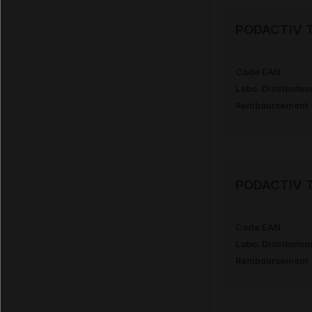
PODACTIV T
Code EAN
Labo. Distributeu
Remboursement
PODACTIV T
Code EAN
Labo. Distributeu
Remboursement