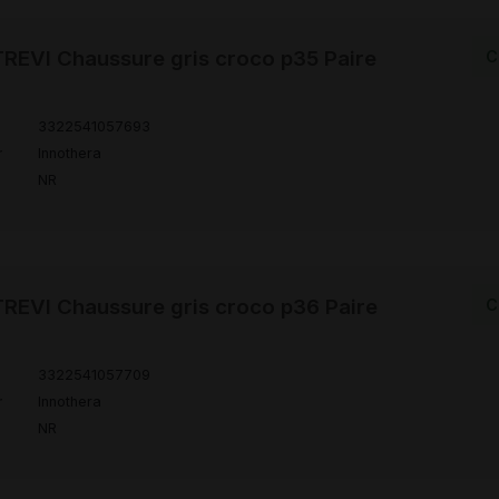
EVI Chaussure gris croco p35 Paire
C
3322541057693
r
Innothera
NR
EVI Chaussure gris croco p36 Paire
C
3322541057709
r
Innothera
NR