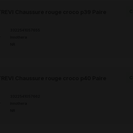
REVI Chaussure rouge croco p39 Paire
C
3322541057655
r
Innothera
NR
REVI Chaussure rouge croco p40 Paire
C
3322541057662
r
Innothera
NR