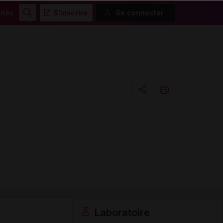
ités
S'inscrire
Se connecter
Rechercher
Copier l'url
Email
Laboratoire