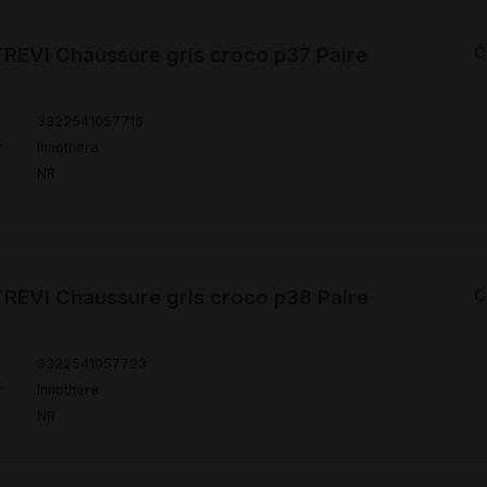
EVI Chaussure gris croco p37 Paire
C
3322541057716
r
Innothera
NR
EVI Chaussure gris croco p38 Paire
C
3322541057723
r
Innothera
NR