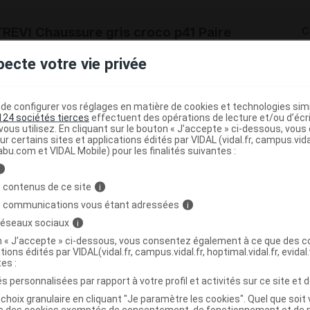
EVI Chaussure gris croco p41 Paire
C
pecte votre vie privée
3322541057754
r
Innothera
e configurer vos réglages en matière de cookies et technologies simil
NR
124 sociétés tierces
effectuent des opérations de lecture et/ou d’écr
ous utilisez. En cliquant sur le bouton « J’accepte » ci-dessous, vou
ur certains sites et applications édités par VIDAL (vidal.fr, campus.vidal.
abu.com et VIDAL Mobile) pour les finalités suivantes :
i
EVI Chaussure gris croco p42 Paire
C
 contenus de ce site
i
s communications vous étant adressées
i
 réseaux sociaux
i
3322541057761
on « J’accepte » ci-dessous, vous consentez également à ce que des co
r
Innothera
tions édités par VIDAL(vidal.fr, campus.vidal.fr, hoptimal.vidal.fr, evidal.
NR
tes :
s personnalisées par rapport à votre profil et activités sur ce site et d
choix granulaire en cliquant "Je paramètre les cookies". Quel que soit 
ise des cookies exemptés de consentement, de fonctionnement et de 