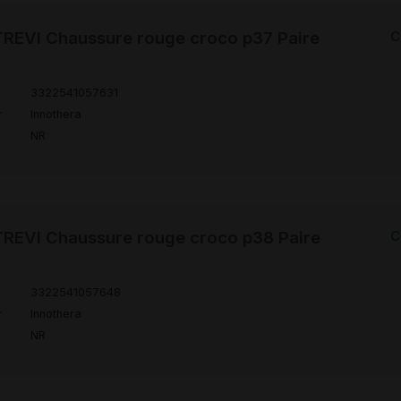
REVI Chaussure rouge croco p37 Paire
C
3322541057631
r
Innothera
NR
REVI Chaussure rouge croco p38 Paire
C
3322541057648
r
Innothera
NR