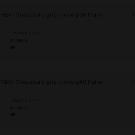
EVI Chaussure gris croco p39 Paire
C
3322541057730
r
Innothera
NR
EVI Chaussure gris croco p40 Paire
C
3322541057747
r
Innothera
NR