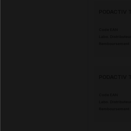
PODACTIV T
Code EAN
Labo. Distributeu
Remboursement
PODACTIV T
Code EAN
Labo. Distributeu
Remboursement