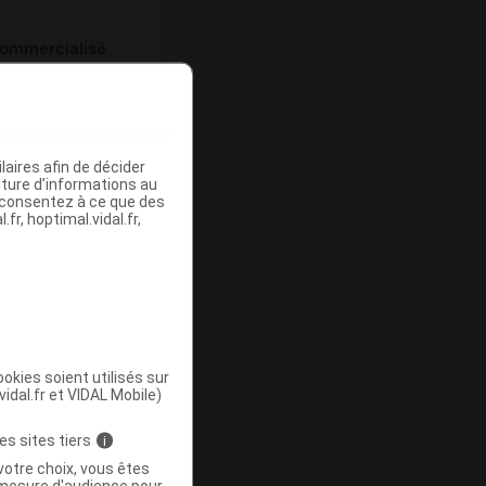
ommercialisé
aires afin de décider
iture d’informations au
s consentez à ce que des
fr, hoptimal.vidal.fr,
ommercialisé
okies soient utilisés sur
vidal.fr et VIDAL Mobile)
es sites tiers
i
votre choix, vous êtes
mesure d'audience pour