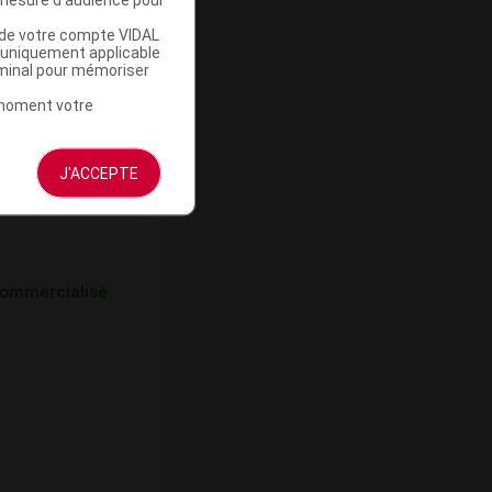
u de votre compte VIDAL
ommercialisé
a uniquement applicable
rminal pour mémoriser
t moment votre
J'ACCEPTE
ommercialisé