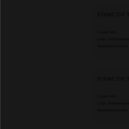
PODACTIV TR
Code EAN
Labo. Distributeu
Remboursement
PODACTIV TR
Code EAN
Labo. Distributeu
Remboursement