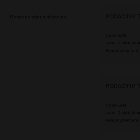
PODACTIV TR
Données administratives
Code EAN
Labo. Distributeu
Remboursement
PODACTIV TR
Code EAN
Labo. Distributeu
Remboursement