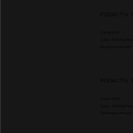
PODACTIV TR
Code EAN
Labo. Distributeu
Remboursement
PODACTIV TR
Code EAN
Labo. Distributeu
Remboursement