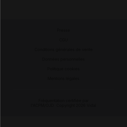
Presse
-
CGU
-
Conditions générales de vente
-
Données personnelles
-
Politique cookies
-
Mentions légales
Fréquentation certifiée par
l'ACPM/OJD
|
Copyright 2026 Vidal