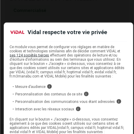
Commercialisé
Code ACL
0586504
Vidal respecte votre vie privée
Code 13
3400105865042
Labo. Distributeur
Weleda France
Ce module vous permet de configurer vos réglages en matière de
Remboursement
NR
cookies et technologies similaires afin de décider comment VIDAL et
ses 124 sociétés tierces
effectuent des opérations de lecture et/ou
d’écriture d’informations au sein des terminaux que vous utilisez. En
cliquant sur le bouton « J’accepte » ci-dessous, vous consentez à ce
que des cookies soient utilisés sur certains sites et applications édités
par VIDAL (vidal.fr, campus.vidal.fr, hoptimal.vidal.fr, evidal.vidal.fr,
fr.m3manabu.com et VIDAL Mobile) pour les finalités suivantes :
Laboratoire
Mesure d’audience
i
Personnalisation des contenus de ce site
i
Weleda France
Personnalisation des communications vous étant adressées
i
Interaction avec les réseaux sociaux
i
Voir la fiche laboratoire
En cliquant sur le bouton « J’accepte » ci-dessous, vous consentez
également à ce que des cookies soient utilisés sur certains sites et
applications édités par VIDAL(vidal.fr, campus.vidal.fr, hoptimal.vidal.fr,
evidal.vidal.fr et VIDAL Mobile) pour les finalités suivantes :