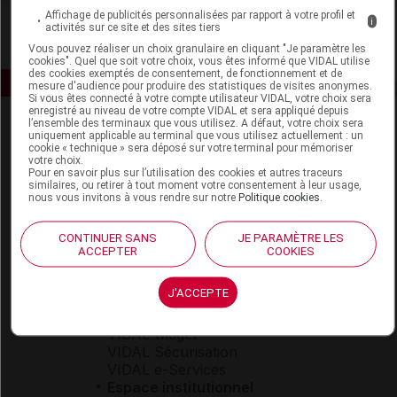
Affichage de publicités personnalisées par rapport à votre profil et
i
activités sur ce site et des sites tiers
Vous pouvez réaliser un choix granulaire en cliquant "Je paramètre les
cookies". Quel que soit votre choix, vous êtes informé que VIDAL utilise
des cookies exemptés de consentement, de fonctionnement et de
mesure d'audience pour produire des statistiques de visites anonymes.
Si vous êtes connecté à votre compte utilisateur VIDAL, votre choix sera
enregistré au niveau de votre compte VIDAL et sera appliqué depuis
l’ensemble des terminaux que vous utilisez. A défaut, votre choix sera
uniquement applicable au terminal que vous utilisez actuellement : un
cookie « technique » sera déposé sur votre terminal pour mémoriser
votre choix.
Pour en savoir plus sur l’utilisation des cookies et autres traceurs
similaires, ou retirer à tout moment votre consentement à leur usage,
nous vous invitons à vous rendre sur notre
Politique cookies
.
Espace produit
CONTINUER SANS
JE PARAMÈTRE LES
Boutique
ACCEPTER
COOKIES
VIDAL Expert
VIDAL Hoptimal
J'ACCEPTE
eVIDAL
VIDAL Mobile
VIDAL widget
VIDAL Sécurisation
VIDAL e-Services
Espace institutionnel