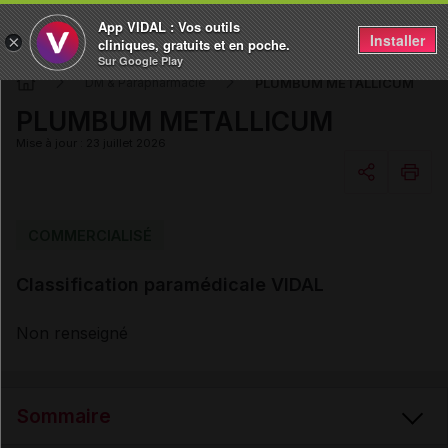
App VIDAL : Vos outils
Installer
×
cliniques, gratuits et en poche.
Sur Google Play
PLUMBUM METALLICUM
DM & Parapharmacie
PLUMBUM METALLICUM
Mise à jour : 23 juillet 2026
Copier l'url
COMMERCIALISÉ
Classification paramédicale VIDAL
Email
Non renseigné
Sommaire