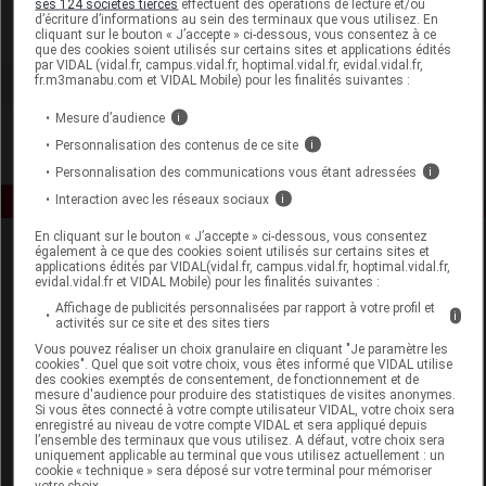
ses 124 sociétés tierces
effectuent des opérations de lecture et/ou
d’écriture d’informations au sein des terminaux que vous utilisez. En
cliquant sur le bouton « J’accepte » ci-dessous, vous consentez à ce
Voir la fiche laboratoire
que des cookies soient utilisés sur certains sites et applications édités
par VIDAL (vidal.fr, campus.vidal.fr, hoptimal.vidal.fr, evidal.vidal.fr,
fr.m3manabu.com et VIDAL Mobile) pour les finalités suivantes :
Mesure d’audience
i
Personnalisation des contenus de ce site
i
Personnalisation des communications vous étant adressées
i
Interaction avec les réseaux sociaux
i
En cliquant sur le bouton « J’accepte » ci-dessous, vous consentez
également à ce que des cookies soient utilisés sur certains sites et
applications édités par VIDAL(vidal.fr, campus.vidal.fr, hoptimal.vidal.fr,
evidal.vidal.fr et VIDAL Mobile) pour les finalités suivantes :
Affichage de publicités personnalisées par rapport à votre profil et
i
activités sur ce site et des sites tiers
Vous pouvez réaliser un choix granulaire en cliquant "Je paramètre les
Espace produit
cookies". Quel que soit votre choix, vous êtes informé que VIDAL utilise
des cookies exemptés de consentement, de fonctionnement et de
mesure d'audience pour produire des statistiques de visites anonymes.
Boutique
Si vous êtes connecté à votre compte utilisateur VIDAL, votre choix sera
VIDAL Expert
enregistré au niveau de votre compte VIDAL et sera appliqué depuis
l’ensemble des terminaux que vous utilisez. A défaut, votre choix sera
VIDAL Hoptimal
uniquement applicable au terminal que vous utilisez actuellement : un
eVIDAL
cookie « technique » sera déposé sur votre terminal pour mémoriser
votre choix.