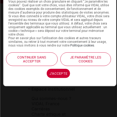
Vous pouvez réaliser un choix granulaire en cliquant "Je paramètre les
cookies". Quel que soit votre choix, vous êtes informé que VIDAL utilise
des cookies exemptés de consentement, de fonctionnement et de
mesure d'audience pour produire des statistiques de visites anonymes.
Si vous êtes connecté à votre compte utilisateur VIDAL, votre choix sera
enregistré au niveau de votre compte VIDAL et sera appliqué depuis
l’ensemble des terminaux que vous utilisez. A défaut, votre choix sera
uniquement applicable au terminal que vous utilisez actuellement : un
cookie « technique » sera déposé sur votre terminal pour mémoriser
votre choix.
Espace produit
Pour en savoir plus sur l’utilisation des cookies et autres traceurs
similaires, ou retirer à tout moment votre consentement à leur usage,
nous vous invitons à vous rendre sur notre
Politique cookies
.
Boutique
VIDAL Expert
VIDAL Hoptimal
CONTINUER SANS
JE PARAMÈTRE LES
ACCEPTER
COOKIES
eVIDAL
VIDAL Mobile
VIDAL widget
J'ACCEPTE
VIDAL Sécurisation
VIDAL e-Services
Espace institutionnel
Qui sommes-nous ?
VIDAL France
Carrières
Charte éthique et