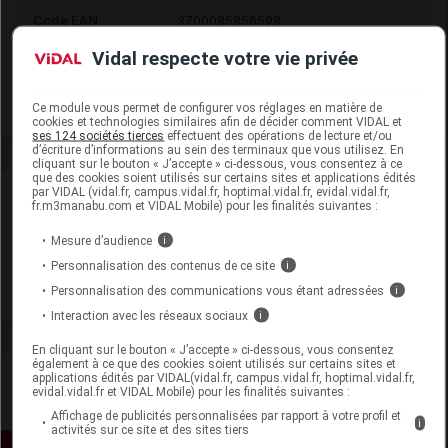
Code EAN
3700085856598
Labo. Distributeur
Horizane Santé
Vidal respecte votre vie privée
Remboursement
NR
Ce module vous permet de configurer vos réglages en matière de
cookies et technologies similaires afin de décider comment VIDAL et
ses 124 sociétés tierces
effectuent des opérations de lecture et/ou
d’écriture d’informations au sein des terminaux que vous utilisez. En
cliquant sur le bouton « J’accepte » ci-dessous, vous consentez à ce
que des cookies soient utilisés sur certains sites et applications édités
par VIDAL (vidal.fr, campus.vidal.fr, hoptimal.vidal.fr, evidal.vidal.fr,
Laboratoire
fr.m3manabu.com et VIDAL Mobile) pour les finalités suivantes :
Mesure d’audience
i
Horizane Santé
Personnalisation des contenus de ce site
i
Personnalisation des communications vous étant adressées
i
Voir la fiche laboratoire
Interaction avec les réseaux sociaux
i
En cliquant sur le bouton « J’accepte » ci-dessous, vous consentez
également à ce que des cookies soient utilisés sur certains sites et
applications édités par VIDAL(vidal.fr, campus.vidal.fr, hoptimal.vidal.fr,
evidal.vidal.fr et VIDAL Mobile) pour les finalités suivantes :
Affichage de publicités personnalisées par rapport à votre profil et
i
activités sur ce site et des sites tiers