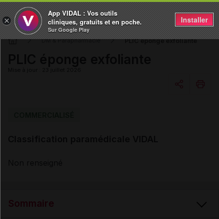
App VIDAL : Vos outils
Installer
×
cliniques, gratuits et en poche.
Sur Google Play
PLIC éponge exfoliante
DM & Parapharmacie
PLIC éponge exfoliante
Mise à jour : 23 juillet 2026
Copier l'url
COMMERCIALISÉ
Classification paramédicale VIDAL
Email
Non renseigné
Sommaire