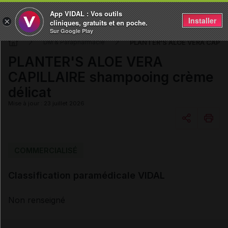
App VIDAL : Vos outils
Installer
×
cliniques, gratuits et en poche.
Sur Google Play
PLANTER'S ALOE VERA CAPILL
DM & Parapharmacie
PLANTER'S ALOE VERA
CAPILLAIRE shampooing crème
délicat
Mise à jour : 23 juillet 2026
Copier l'url
COMMERCIALISÉ
Classification paramédicale VIDAL
Email
Non renseigné