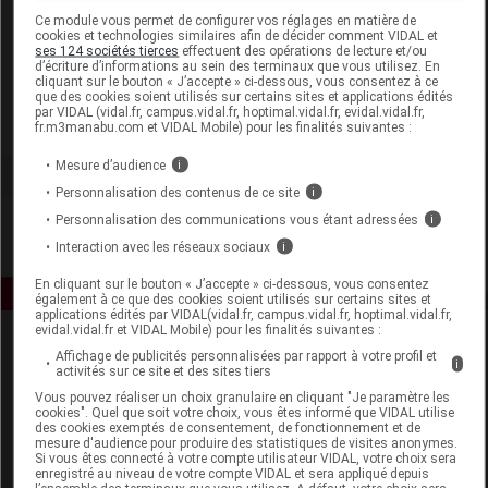
Laboratoire
Ce module vous permet de configurer vos réglages en matière de
cookies et technologies similaires afin de décider comment VIDAL et
ses 124 sociétés tierces
effectuent des opérations de lecture et/ou
d’écriture d’informations au sein des terminaux que vous utilisez. En
Planter's France
cliquant sur le bouton « J’accepte » ci-dessous, vous consentez à ce
que des cookies soient utilisés sur certains sites et applications édités
par VIDAL (vidal.fr, campus.vidal.fr, hoptimal.vidal.fr, evidal.vidal.fr,
Voir la fiche laboratoire
fr.m3manabu.com et VIDAL Mobile) pour les finalités suivantes :
Mesure d’audience
i
Personnalisation des contenus de ce site
i
Personnalisation des communications vous étant adressées
i
Interaction avec les réseaux sociaux
i
En cliquant sur le bouton « J’accepte » ci-dessous, vous consentez
également à ce que des cookies soient utilisés sur certains sites et
applications édités par VIDAL(vidal.fr, campus.vidal.fr, hoptimal.vidal.fr,
evidal.vidal.fr et VIDAL Mobile) pour les finalités suivantes :
Affichage de publicités personnalisées par rapport à votre profil et
i
activités sur ce site et des sites tiers
Vous pouvez réaliser un choix granulaire en cliquant "Je paramètre les
cookies". Quel que soit votre choix, vous êtes informé que VIDAL utilise
des cookies exemptés de consentement, de fonctionnement et de
mesure d'audience pour produire des statistiques de visites anonymes.
Espace produit
Si vous êtes connecté à votre compte utilisateur VIDAL, votre choix sera
enregistré au niveau de votre compte VIDAL et sera appliqué depuis