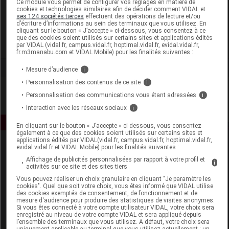
Ce module vous permet de configurer vos réglages en matière de
cookies et technologies similaires afin de décider comment VIDAL et
ses 124 sociétés tierces
effectuent des opérations de lecture et/ou
MTD France
d’écriture d’informations au sein des terminaux que vous utilisez. En
cliquant sur le bouton « J’accepte » ci-dessous, vous consentez à ce
que des cookies soient utilisés sur certains sites et applications édités
Voir la fiche laboratoire
par VIDAL (vidal.fr, campus.vidal.fr, hoptimal.vidal.fr, evidal.vidal.fr,
fr.m3manabu.com et VIDAL Mobile) pour les finalités suivantes :
Mesure d’audience
i
Personnalisation des contenus de ce site
i
Personnalisation des communications vous étant adressées
i
Interaction avec les réseaux sociaux
i
En cliquant sur le bouton « J’accepte » ci-dessous, vous consentez
également à ce que des cookies soient utilisés sur certains sites et
applications édités par VIDAL(vidal.fr, campus.vidal.fr, hoptimal.vidal.fr,
evidal.vidal.fr et VIDAL Mobile) pour les finalités suivantes :
Affichage de publicités personnalisées par rapport à votre profil et
i
activités sur ce site et des sites tiers
Vous pouvez réaliser un choix granulaire en cliquant "Je paramètre les
cookies". Quel que soit votre choix, vous êtes informé que VIDAL utilise
des cookies exemptés de consentement, de fonctionnement et de
Espace produit
mesure d'audience pour produire des statistiques de visites anonymes.
Si vous êtes connecté à votre compte utilisateur VIDAL, votre choix sera
enregistré au niveau de votre compte VIDAL et sera appliqué depuis
Boutique
l’ensemble des terminaux que vous utilisez. A défaut, votre choix sera
VIDAL Expert
uniquement applicable au terminal que vous utilisez actuellement : un