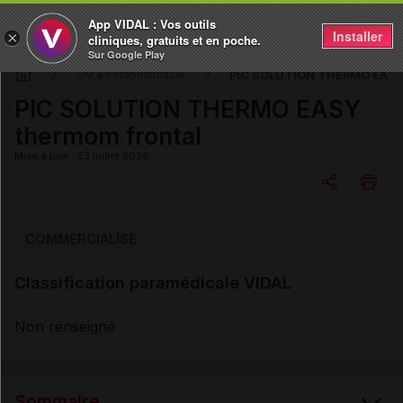
App VIDAL : Vos outils
Installer
×
cliniques, gratuits et en poche.
Sur Google Play
PIC SOLUTION THERMO EASY 
DM & Parapharmacie
PIC SOLUTION THERMO EASY
thermom frontal
Mise à jour : 23 juillet 2026
Copier l'url
COMMERCIALISÉ
Classification paramédicale VIDAL
Email
Non renseigné
Sommaire