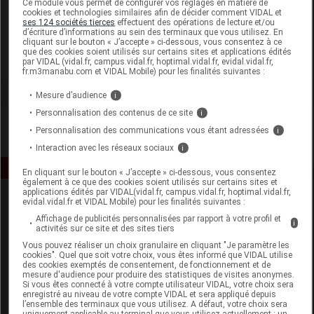
Ce module vous permet de configurer vos réglages en matière de
cookies et technologies similaires afin de décider comment VIDAL et
ses 124 sociétés tierces
effectuent des opérations de lecture et/ou
MTD France
d’écriture d’informations au sein des terminaux que vous utilisez. En
cliquant sur le bouton « J’accepte » ci-dessous, vous consentez à ce
que des cookies soient utilisés sur certains sites et applications édités
Voir la fiche laboratoire
par VIDAL (vidal.fr, campus.vidal.fr, hoptimal.vidal.fr, evidal.vidal.fr,
fr.m3manabu.com et VIDAL Mobile) pour les finalités suivantes :
Mesure d’audience
i
Personnalisation des contenus de ce site
i
Personnalisation des communications vous étant adressées
i
Interaction avec les réseaux sociaux
i
En cliquant sur le bouton « J’accepte » ci-dessous, vous consentez
également à ce que des cookies soient utilisés sur certains sites et
applications édités par VIDAL(vidal.fr, campus.vidal.fr, hoptimal.vidal.fr,
evidal.vidal.fr et VIDAL Mobile) pour les finalités suivantes :
Affichage de publicités personnalisées par rapport à votre profil et
i
activités sur ce site et des sites tiers
Vous pouvez réaliser un choix granulaire en cliquant "Je paramètre les
cookies". Quel que soit votre choix, vous êtes informé que VIDAL utilise
des cookies exemptés de consentement, de fonctionnement et de
Espace produit
mesure d'audience pour produire des statistiques de visites anonymes.
Si vous êtes connecté à votre compte utilisateur VIDAL, votre choix sera
enregistré au niveau de votre compte VIDAL et sera appliqué depuis
Boutique
l’ensemble des terminaux que vous utilisez. A défaut, votre choix sera
VIDAL Expert
uniquement applicable au terminal que vous utilisez actuellement : un