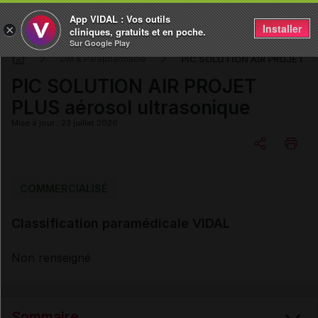
App VIDAL : Vos outils
Installer
×
cliniques, gratuits et en poche.
Sur Google Play
PIC SOLUTION AIR PROJET PLU
DM & Parapharmacie
PIC SOLUTION AIR PROJET
PLUS aérosol ultrasonique
Mise à jour : 23 juillet 2026
Copier l'url
COMMERCIALISÉ
Classification paramédicale VIDAL
Email
Non renseigné
Sommaire