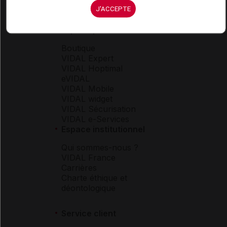
J'ACCEPTE
Espace produit
Boutique
VIDAL Expert
VIDAL Hoptimal
eVIDAL
VIDAL Mobile
VIDAL widget
VIDAL Sécurisation
VIDAL e-Services
Espace institutionnel
Qui sommes-nous ?
VIDAL France
Carrières
Charte éthique et
déontologique
Service client