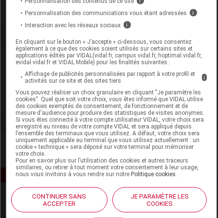
Personnalisation des contenus de ce site
i
Personnalisation des communications vous étant adressées
i
Interaction avec les réseaux sociaux
i
En cliquant sur le bouton « J’accepte » ci-dessous, vous consentez
également à ce que des cookies soient utilisés sur certains sites et
Laboratoire
applications édités par VIDAL(vidal.fr, campus.vidal.fr, hoptimal.vidal.fr,
evidal.vidal.fr et VIDAL Mobile) pour les finalités suivantes :
Affichage de publicités personnalisées par rapport à votre profil et
MTD France
i
activités sur ce site et des sites tiers
Vous pouvez réaliser un choix granulaire en cliquant "Je paramètre les
cookies". Quel que soit votre choix, vous êtes informé que VIDAL utilise
Voir la fiche laboratoire
des cookies exemptés de consentement, de fonctionnement et de
mesure d'audience pour produire des statistiques de visites anonymes.
Si vous êtes connecté à votre compte utilisateur VIDAL, votre choix sera
enregistré au niveau de votre compte VIDAL et sera appliqué depuis
l’ensemble des terminaux que vous utilisez. A défaut, votre choix sera
uniquement applicable au terminal que vous utilisez actuellement : un
cookie « technique » sera déposé sur votre terminal pour mémoriser
votre choix.
Pour en savoir plus sur l’utilisation des cookies et autres traceurs
similaires, ou retirer à tout moment votre consentement à leur usage,
nous vous invitons à vous rendre sur notre
Politique cookies
.
CONTINUER SANS
JE PARAMÈTRE LES
ACCEPTER
COOKIES