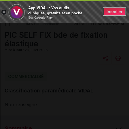
App VIDAL : Vos outils
Installer
×
cliniques, gratuits et en poche.
Sur Google Play
PIC SELF FIX bde de fixation é
DM & Parapharmacie
PIC SELF FIX bde de fixation
élastique
Mise à jour : 23 juillet 2026
Copier l'url
COMMERCIALISÉ
Classification paramédicale VIDAL
Email
Non renseigné
Sommaire