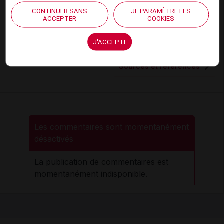
ajoutées par les fabricants, mais sans être
mentionnées parmi les ingrédients. La prudence
CONTINUER SANS
JE PARAMÈTRE LES
ACCEPTER
COOKIES
est donc de mise.
J'ACCEPTE
Sources et références
Les commentaires sont momentanément
désactivés
La publication de commentaires est
momentanément indisponible.