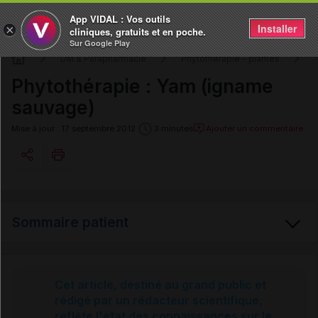
App VIDAL : Vos outils
Installer
×
cliniques, gratuits et en poche.
Sur Google Play
DM & Parapharmacie
Phytothérapie - plantes
Phytothérapie : Yam (igname
sauvage)
Ajouter un commentaire
Mise à jour : 17 septembre 2012
3 minutes
Copier l'url
Sommaire patient
Email
Yam (igname sauvage)
Cet article, destiné au grand public et
rédigé par un rédacteur scientifique,
reflète l'état des connaissances sur le