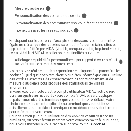
qui allaitent, ni par les enfants.
Mesure d’audience
i
Ses
effets indésirables
sont les
vomissements
et
Personnalisation des contenus de ce site
i
autres
troubles digestifs
.
Personnalisation des communications vous étant adressées
i
Interaction avec les réseaux sociaux
i
Formes et dosage de l'igname
sauvage
En cliquant sur le bouton « J’accepte » ci-dessous, vous consentez
également à ce que des cookies soient utilisés sur certains sites et
applications édités par VIDAL(vidal.fr, campus.vidal.fr, hoptimal.vidal.fr,
evidal.vidal.fr et VIDAL Mobile) pour les finalités suivantes :
Des crèmes et des gélules contenant des extraits
Affichage de publicités personnalisées par rapport à votre profil et
d’igname sauvage sont vendues en pharmacie et dans
i
activités sur ce site et des sites tiers
les magasins de produits naturels.
Vous pouvez réaliser un choix granulaire en cliquant "Je paramètre les
cookies". Quel que soit votre choix, vous êtes informé que VIDAL utilise
des cookies exemptés de consentement, de fonctionnement et de
mesure d'audience pour produire des statistiques de visites
L'avis du spécialiste sur l'igname sauvage
anonymes.
Si vous êtes connecté à votre compte utilisateur VIDAL, votre choix
sera enregistré au niveau de votre compte VIDAL et sera appliqué
Ces produits n'ont pas l'activité hormonale
depuis l’ensemble des terminaux que vous utilisez. A défaut, votre
choix sera uniquement applicable au terminal que vous utilisez
prétendue. De plus, la présence, non signalée
actuellement : un cookie « technique » sera déposé sur votre terminal
sur l'emballage, de progestérone dans certains
pour mémoriser votre choix.
Pour en savoir plus sur l’utilisation des cookies et autres traceurs
produits à base d'igname sauvage a parfois été
similaires, ou retirer à tout moment votre consentement à leur usage,
nous vous invitons à vous rendre sur notre
Politique cookies
.
décelée. Ces
hormones
de synthèse avaient été