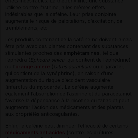
effets indésirables
. La théophylline, une substance
utilisée contre l’
asthme
, a les mêmes
effets
indésirables
que la
caféine
. Leur prise conjointe
augmente le risque de
palpitations
, d’excitation, de
tremblements, etc.
Les produits contenant de la
caféine
ne doivent jamais
être pris avec des plantes contenant des substances
stimulantes proches des
amphétamines
, tel que
l’éphédra (
Ephedra sinica
, qui contient de l’éphédrine)
ou l’
orange amère
(
Citrus aurantium
ou bigaradier,
qui contient de la synéphrine), en raison d’une
augmentation du risque d’accident
vasculaire
(
infarctus du myocarde
). La
caféine
augmente
également l’absorption de l’aspirine et du paracétamol,
favorise la
dépendance
à la nicotine du tabac et peut
augmenter l’action des médicaments et des plantes
aux propriétés anticoagulantes.
Enfin, la
caféine
peut diminuer l’efficacité de certains
médicaments
antiacides
(contre les brûlures