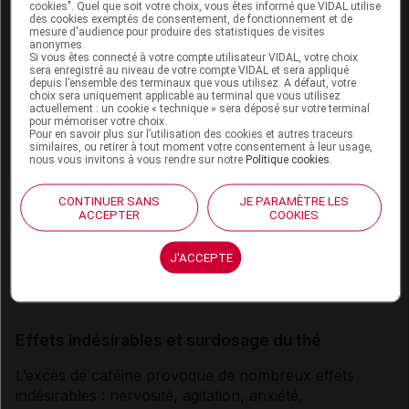
cookies". Quel que soit votre choix, vous êtes informé que VIDAL utilise
une seconde fois.
des cookies exemptés de consentement, de fonctionnement et de
mesure d'audience pour produire des statistiques de visites
anonymes.
Si vous êtes connecté à votre compte utilisateur VIDAL, votre choix
Contre-indications du thé
sera enregistré au niveau de votre compte VIDAL et sera appliqué
depuis l’ensemble des terminaux que vous utilisez. A défaut, votre
choix sera uniquement applicable au terminal que vous utilisez
Les personnes qui souffrent de
troubles cardiaques
,
actuellement : un cookie « technique » sera déposé sur votre terminal
pour mémoriser votre choix.
d’
insomnie
, de
troubles anxieux
, d’
hypertension
Pour en savoir plus sur l’utilisation des cookies et autres traceurs
artérielle
, de problèmes d’estomac ou de rein, ou
similaires, ou retirer à tout moment votre consentement à leur usage,
nous vous invitons à vous rendre sur notre
Politique cookies
.
encore d’
ostéoporose
doivent limiter leur
consommation de thé et de
caféine
. Les personnes
CONTINUER SANS
JE PARAMÈTRE LES
diabétiques doivent également éviter de consommer
ACCEPTER
COOKIES
de grandes quantités de thé ou de
caféine
, car il
semble que cette dernière entraîne une augmentation
J'ACCEPTE
de la
glycémie
(taux de
sucre
dans le sang), en
particulier en fin de journée.
Effets indésirables et surdosage du thé
L’excès de
caféine
provoque de nombreux
effets
indésirables
: nervosité, agitation, anxiété,