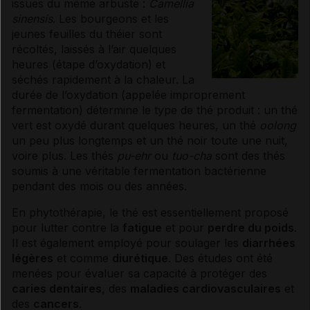
issues du même arbuste :
Camellia
sinensis
. Les bourgeons et les
jeunes feuilles du théier sont
récoltés, laissés à l’air quelques
heures (étape d’oxydation) et
séchés rapidement à la chaleur. La
durée de l’oxydation (appelée improprement
fermentation) détermine le type de thé produit : un thé
vert est oxydé durant quelques heures, un thé
oolong
un peu plus longtemps et un thé noir toute une nuit,
voire plus. Les thés
pu-ehr
ou
tuo-cha
sont des thés
soumis à une véritable fermentation bactérienne
pendant des mois ou des années.
En
phytothérapie
, le thé est essentiellement proposé
pour lutter contre la
fatigue
et pour
perdre du poids
.
Il est également employé pour soulager les
diarrhées
légères
et comme
diurétique
. Des études ont été
menées pour évaluer sa capacité à protéger des
caries dentaires
, des
maladies cardiovasculaires
et
des
cancers
.