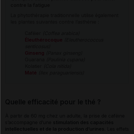
contre la fatigue
La
phytothérapie
traditionnelle utilise également
les plantes suivantes contre l’asthénie :
Caféier
(Coffea arabica)
Éleuthérocoque
(Eleutherococcus
senticosus)
Ginseng
(Panax ginseng)
Guarana
(Paulinia cupana)
Kolatier
(Cola nitida)
Maté
(Ilex paraguariensis)
Quelle efficacité pour le thé ?
À partir de 60 mg chez un adulte, la prise de
caféine
s’accompagne d’une
stimulation des capacités
intellectuelles et de la production d’urines
. Les effets