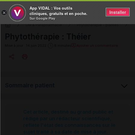
App VIDAL : Vos outils
Installer
×
cliniques, gratuits et en poche.
Sur Google Play
DM & Parapharmacie
Phytothérapie - plantes
Phytothérapie : Théier
Ajouter un commentaire
Mise à jour : 14 juin 2022
8 minutes
Copier l'url
Sommaire patient
Email
Théier
Cet article, destiné au grand public et
rédigé par un rédacteur scientifique,
reflète l'état des connaissances sur le
Sources et références
sujet traité à sa date de mise à jour.