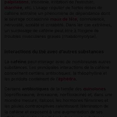
palpitations
, insomnie, irritation de l’estomac,
diarrhée
, etc. L’usage régulier de fortes doses de
caféine
entraîne un phénomène de
dépendance
dont
le sevrage occasionne
maux de tête
, somnolence,
nervosité, anxiété et irritabilité. Dans les cas extrêmes,
un
surdosage
de
caféine
peut être à l’origine de
troubles musculaires graves (
rhabdomyolyse
).
Interactions du thé avec d’autres substances
La
caféine
peut interagir avec de nombreuses autres
substances. Les principales interactions de la
caféine
concernent certains
antibiotiques
, la théophylline et
les produits contenant de l’
éphédra
.
Certains
antibiotiques
de la famille des
quinolones
(ciprofloxacine, énoxacine, norfloxacine) et, dans une
moindre mesure, l’
alcool
, les
hormones
féminines et
les pilules contraceptives ralentissent l’élimination de
la
caféine
et exposent à une augmentation de ses