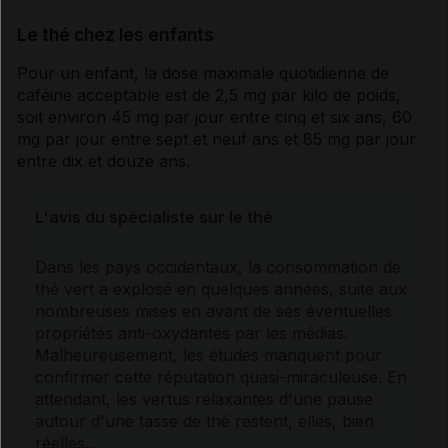
Le thé chez les enfants
Pour un enfant, la dose maximale quotidienne de
caféine
acceptable est de 2,5 mg par kilo de poids,
soit environ 45 mg par jour entre cinq et six ans, 60
mg par jour entre sept et neuf ans et 85 mg par jour
entre dix et douze ans.
L'avis du spécialiste sur le thé
Dans les pays occidentaux, la consommation de
thé vert a explosé en quelques années, suite aux
nombreuses mises en avant de ses éventuelles
propriétés anti-oxydantes par les médias.
Malheureusement, les études manquent pour
confirmer cette réputation quasi-miraculeuse. En
attendant, les vertus relaxantes d'une pause
autour d'une tasse de thé restent, elles, bien
réelles...