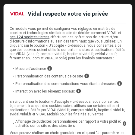
... l'EFSA
Vidal respecte votre vie privée
En 2020, l'Agence européenne de sécurité des
Ce module vous permet de configurer vos réglages en matière de
aliments (EFSA) a interdit aux produits contenant du
cookies et technologies similaires afin de décider comment VIDAL et
ses 124 sociétés tierces
effectuent des opérations de lecture et/ou
thé noir de prétendre améliorer l'attention ou
d’écriture d’informations au sein des terminaux que vous utilisez. En
cliquant sur le bouton « J’accepte » ci-dessous, vous consentez à ce
contribuer à la capacité des vaisseaux sanguins à se
que des cookies soient utilisés sur certains sites et applications édités
dilater.
par VIDAL (vidal.fr, campus.vidal.fr, hoptimal.vidal.fr, evidal.vidal.fr,
fr.m3manabu.com et VIDAL Mobile) pour les finalités suivantes :
Comment utiliser le thé ?
Mesure d’audience
i
Personnalisation des contenus de ce site
i
Personnalisation des communications vous étant adressées
i
Formes et dosage du thé
Interaction avec les réseaux sociaux
i
Une tasse de thé apporte environ 50 mg de
caféine
et
En cliquant sur le bouton « J’accepte » ci-dessous, vous consentez
également à ce que des cookies soient utilisés sur certains sites et
de 80 à 100 mg de polyphénols. Il est préférable de
applications édités par VIDAL(vidal.fr, campus.vidal.fr, hoptimal.vidal.fr,
ne pas prendre de thé dans les heures qui précèdent
evidal.vidal.fr et VIDAL Mobile) pour les finalités suivantes :
le coucher. Une manière simple de décaféiner
Affichage de publicités personnalisées par rapport à votre profil et
i
activités sur ce site et des sites tiers
partiellement le thé consiste à jeter l’eau après 30
Vous pouvez réaliser un choix granulaire en cliquant "Je paramètre les
secondes d’
infusion
et à ajouter de l’eau bouillante