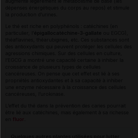
augmente légèrement le
métabolisme
de base (les
dépenses énergétiques du corps au repos) et stimule
la production d’urines.
Le thé est riche en polyphénols : catéchines (en
particulier, l’
épigallocatéchine-3-gallate
ou EGCG),
théaflavines, théarubigines, etc. Ces substances sont
des
antioxydants
qui peuvent protéger les cellules des
agressions chimiques. Sur des cellules en culture,
l’EGCG a montré une capacité certaine à inhiber la
croissance de plusieurs types de cellules
cancéreuses. On pense que cet effet est lié à ses
propriétés antioxydantes et à sa capacité à inhiber
une
enzyme
nécessaire à la croissance des cellules
cancéreuses, l’urokinase.
L’effet du thé dans la prévention des caries pourrait
être lié aux catéchines, mais également à sa richesse
en
fluor
.
Quelques autres plantes utilisées pour lutter