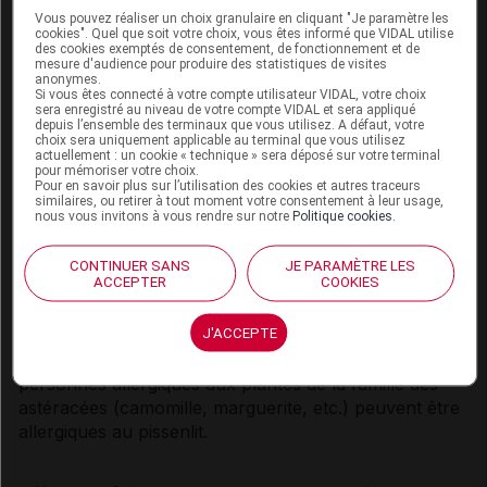
Les personnes qui souffrent de troubles du foie,
Vous pouvez réaliser un choix granulaire en cliquant "Je paramètre les
cookies". Quel que soit votre choix, vous êtes informé que VIDAL utilise
d’occlusion ou de
calculs des voies biliaires
,
des cookies exemptés de consentement, de fonctionnement et de
d’obstruction intestinale ou d’
ulcère
du
duodénum
mesure d'audience pour produire des statistiques de visites
anonymes.
doivent s’abstenir de prendre du pissenlit.
Si vous êtes connecté à votre compte utilisateur VIDAL, votre choix
sera enregistré au niveau de votre compte VIDAL et sera appliqué
En cas de crise de
calculs
urinaires (
colique
depuis l’ensemble des terminaux que vous utilisez. A défaut, votre
choix sera uniquement applicable au terminal que vous utilisez
néphrétique
), mieux vaut éviter de prendre du
actuellement : un cookie « technique » sera déposé sur votre terminal
pour mémoriser votre choix.
pissenlit et résister à la tentation de boire davantage.
Pour en savoir plus sur l’utilisation des cookies et autres traceurs
En effet, s’il y a obstruction des
voies
urinaires, la
similaires, ou retirer à tout moment votre consentement à leur usage,
nous vous invitons à vous rendre sur notre
Politique cookies
.
prise de liquides ou de
diurétiques
va provoquer une
augmentation de la pression en amont du
calcul
et
CONTINUER SANS
JE PARAMÈTRE LES
entraîner des douleurs importantes.
ACCEPTER
COOKIES
Les personnes qui souffrent d’
insuffisance rénale
ou
J'ACCEPTE
de problèmes cardiaques doivent consulter leur
médecin avant de prendre du pissenlit. Enfin, les
personnes allergiques aux plantes de la famille des
astéracées (camomille, marguerite, etc.) peuvent être
allergiques au pissenlit.