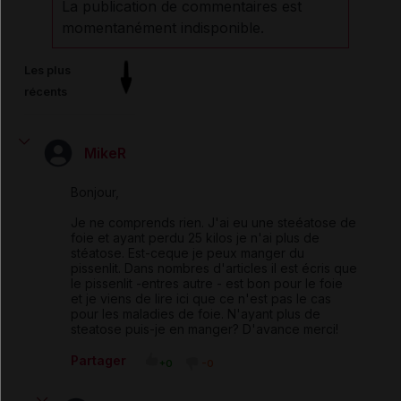
La publication de commentaires est
momentanément indisponible.
Les plus
récents
MikeR
Bonjour,
Je ne comprends rien. J'ai eu une steéatose de
foie et ayant perdu 25 kilos je n'ai plus de
stéatose. Est-ceque je peux manger du
pissenlit. Dans nombres d'articles il est écris que
le pissenlit -entres autre - est bon pour le foie
et je viens de lire ici que ce n'est pas le cas
pour les maladies de foie. N'ayant plus de
steatose puis-je en manger? D'avance merci!
Partager
+0
-0