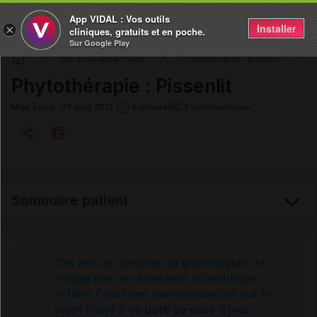
App VIDAL : Vos outils
Installer
×
cliniques, gratuits et en poche.
Sur Google Play
DM & Parapharmacie
Phytothérapie - plantes
Phytothérapie : Pissenlit
3 commentaires
Mise à jour : 07 août 2012
6 minutes
Copier l'url
Sommaire patient
Email
Pissenlit
Cet article, destiné au grand public et
rédigé par un rédacteur scientifique,
reflète l'état des connaissances sur le
Sources et références
sujet traité à sa date de mise à jour.