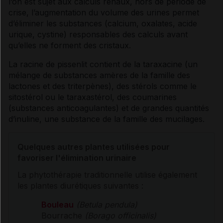
l’on est sujet aux
calculs
rénaux, hors de période de
crise, l’augmentation du volume des urines permet
d’éliminer les substances (calcium, oxalates,
acide
urique
,
cystine
) responsables des
calculs
avant
qu’elles ne forment des cristaux.
La racine de pissenlit contient de la taraxacine (un
mélange de substances amères de la famille des
lactones et des triterpènes), des stérols comme le
sitostérol ou le taraxastérol, des coumarines
(substances anticoagulantes) et de grandes quantités
d’inuline, une substance de la famille des
mucilages
.
Quelques autres plantes utilisées pour
favoriser l'élimination urinaire
La
phytothérapie
traditionnelle utilise également
les plantes
diurétiques
suivantes :
Bouleau
(Betula pendula)
Bourrache
(Borago officinalis)