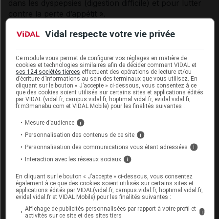
dans les dyspepsies (digestion difficile) et pour lutter
contre la perte d’appétit ».
Vidal respecte votre vie privée
Comment utiliser le pissenlit ?
Ce module vous permet de configurer vos réglages en matière de
cookies et technologies similaires afin de décider comment VIDAL et
ses 124 sociétés tierces
effectuent des opérations de lecture et/ou
Formes et dosage du pissenlit
d’écriture d’informations au sein des terminaux que vous utilisez. En
cliquant sur le bouton « J’accepte » ci-dessous, vous consentez à ce
Le pissenlit se présente sous forme de plante séchée,
que des cookies soient utilisés sur certains sites et applications édités
par VIDAL (vidal.fr, campus.vidal.fr, hoptimal.vidal.fr, evidal.vidal.fr,
de gélules contenant de la poudre de plante séchée
fr.m3manabu.com et VIDAL Mobile) pour les finalités suivantes :
ou d’extraits liquides. La plante séchée s’utilise en
Mesure d’audience
i
infusion
(4 à 10 g de feuilles séchées dans 150 ml
d’eau bouillante, trois fois par jour) ou en
décoction
(1
Personnalisation des contenus de ce site
i
à 4 g de racines séchées dans 150 ml d’eau bouillante,
Personnalisation des communications vous étant adressées
i
trois fois par jour). La prise de pissenlit doit être
Interaction avec les réseaux sociaux
i
accompagnée de la consommation d’au moins deux
En cliquant sur le bouton « J’accepte » ci-dessous, vous consentez
litres d’eau par jour.
également à ce que des cookies soient utilisés sur certains sites et
applications édités par VIDAL(vidal.fr, campus.vidal.fr, hoptimal.vidal.fr,
evidal.vidal.fr et VIDAL Mobile) pour les finalités suivantes :
Contre-indications du pissenlit
Affichage de publicités personnalisées par rapport à votre profil et
i
activités sur ce site et des sites tiers