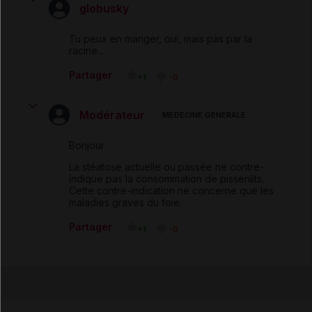
globusky
Tu peux en manger, oui, mais pas par la
racine....
Partager
+1
-0
Modérateur
MÉDECINE GÉNÉRALE
Bonjour
La stéatose actuelle ou passée ne contre-
indique pas la consommation de pissenlits.
Cette contre-indication ne concerne que les
maladies graves du foie.
Partager
+1
-0