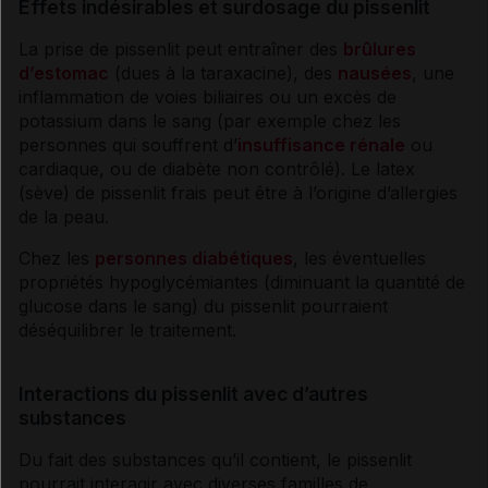
Effets indésirables et surdosage du pissenlit
La prise de pissenlit peut entraîner des
brûlures
d’estomac
(dues à la taraxacine), des
nausées
, une
inflammation
de
voies
biliaires
ou un excès de
potassium
dans le sang (par exemple chez les
personnes qui souffrent d’
insuffisance rénale
ou
cardiaque, ou de
diabète
non contrôlé). Le latex
(sève) de pissenlit frais peut être à l’origine d’
allergies
de la peau.
Chez les
personnes diabétiques
, les éventuelles
propriétés hypoglycémiantes (diminuant la quantité de
glucose dans le sang) du pissenlit pourraient
déséquilibrer le traitement.
Interactions du pissenlit avec d’autres
substances
Du fait des substances qu’il contient, le pissenlit
pourrait interagir avec diverses familles de