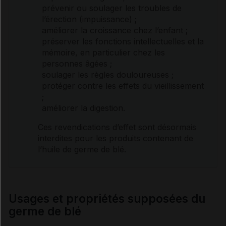
prévenir ou soulager les troubles de
l’érection (
impuissance
) ;
améliorer la croissance chez l’enfant ;
préserver les fonctions intellectuelles et la
mémoire, en particulier chez les
personnes âgées ;
soulager les règles douloureuses ;
protéger contre les effets du vieillissement
;
améliorer la digestion.
Ces revendications d’effet sont désormais
interdites pour les produits contenant de
l’huile de
germe
de blé.
Usages et propriétés supposées du
germe de blé