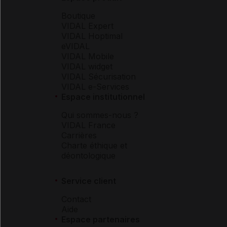
Boutique
VIDAL Expert
VIDAL Hoptimal
eVIDAL
VIDAL Mobile
VIDAL widget
VIDAL Sécurisation
VIDAL e-Services
Espace institutionnel
Qui sommes-nous ?
VIDAL France
Carrières
Charte éthique et
déontologique
Service client
Contact
Aide
Espace partenaires