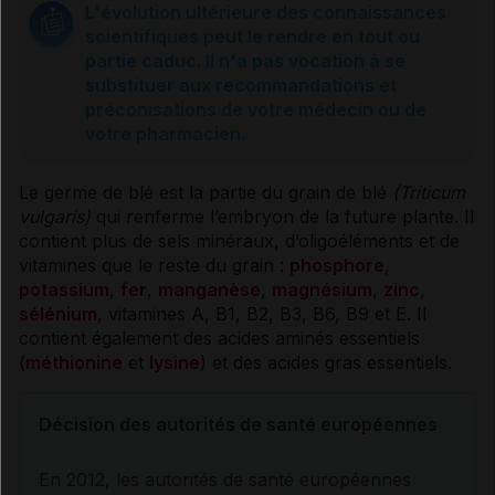
L'évolution ultérieure des connaissances
scientifiques peut le rendre en tout ou
partie caduc. Il n'a pas vocation à se
substituer aux recommandations et
préconisations de votre médecin ou de
votre pharmacien.
Le
germe
de blé est la partie du grain de blé
(Triticum
vulgaris)
qui renferme l’embryon de la future plante. Il
contient plus de
sels
minéraux, d’oligoéléments et de
vitamines
que le reste du grain :
phosphore
,
potassium
,
fer
,
manganèse
,
magnésium
,
zinc
,
sélénium
,
vitamines
A, B1, B2, B3, B6, B9 et E. Il
contient également des
acides aminés
essentiels
(
méthionine
et
lysine
) et des
acides gras
essentiels
.
Décision des autorités de santé européennes
En 2012, les autorités de santé européennes