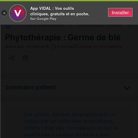
App VIDAL : Vos outils
Installer
×
cliniques, gratuits et en poche.
Sur Google Play
DM & Parapharmacie
Phytothérapie - plantes
Phytothérapie : Germe de blé
Ajouter un commentaire
Mise à jour : 09 avril 2018
3 minutes
Copier l'url
Sommaire patient
Email
Germe de blé
Cet article, destiné au grand public et
rédigé par un rédacteur scientifique,
reflète l'état des connaissances sur le
Sources et références
sujet traité à sa date de mise à jour.