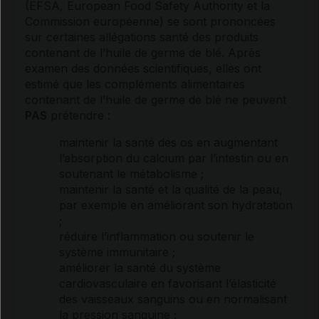
(EFSA, European Food Safety Authority et la
Commission européenne) se sont prononcées
sur certaines allégations santé des produits
contenant de l’huile de
germe
de blé. Après
examen des données scientifiques, elles ont
estimé que les compléments alimentaires
contenant de l’huile de
germe
de blé ne peuvent
PAS
prétendre :
maintenir la santé des os en augmentant
l’absorption du calcium par l’intestin ou en
soutenant le
métabolisme
;
maintenir la santé et la qualité de la peau,
par exemple en améliorant son hydratation
;
réduire l’
inflammation
ou soutenir le
système immunitaire ;
améliorer la santé du système
cardiovasculaire en favorisant l’élasticité
des vaisseaux sanguins ou en normalisant
la pression sanguine ;