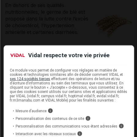
En dehors de ses qualités
nutritionnelles, le
germe
de blé est
proposé dans la lutte contre l’excès
de
cholestérol
, l’
hypertension
artérielle
et certaines
diarrhées
.
Quelle efficacité pour le
Vidal respecte votre vie privée
germe de blé ?
Ce module vous permet de configurer vos réglages en matière de
Le
germe
de blé contient des
phytostérols
qui
cookies et technologies similaires afin de décider comment VIDAL et
diminuent l’absorption du
cholestérol
par l’intestin.
ses 124 sociétés tierces
effectuent des opérations de lecture et/ou
d’écriture d’informations au sein des terminaux que vous utilisez. En
Une étude a montré que l’administration de 80 g de
cliquant sur le bouton « J’accepte » ci-dessous, vous consentez à ce
germe
de blé diminuait significativement l’absorption
que des cookies soient utilisés sur certains sites et applications édités
par VIDAL (vidal.fr, campus.vidal.fr, hoptimal.vidal.fr, evidal.vidal.fr,
du
cholestérol
des aliments pris simultanément.
fr.m3manabu.com et VIDAL Mobile) pour les finalités suivantes :
Il renferme aussi des agglutinines, des protéines qui
Mesure d’audience
i
bloquent la croissance de certains micro-organismes
Personnalisation des contenus de ce site
i
responsables de
diarrhées
(par exemple,
Giardia
).
Personnalisation des communications vous étant adressées
i
Néanmoins, cette propriété n’a jamais fait l’objet
Interaction avec les réseaux sociaux
i
d’essais cliniques. Par ailleurs, l’activité du
germe
de