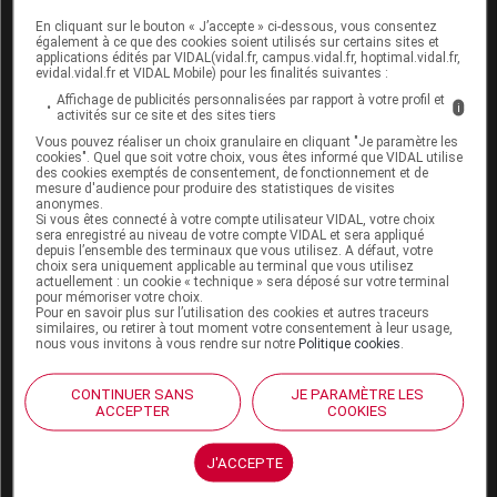
blé contre l’
hypertension artérielle
n’a jamais été
En cliquant sur le bouton « J’accepte » ci-dessous, vous consentez
également à ce que des cookies soient utilisés sur certains sites et
démontrée, ce que confirme l'avis donné par
applications édités par VIDAL(vidal.fr, campus.vidal.fr, hoptimal.vidal.fr,
l'EFSA en 2012 (voir encadré ci-dessus).
evidal.vidal.fr et VIDAL Mobile) pour les finalités suivantes :
Affichage de publicités personnalisées par rapport à votre profil et
i
activités sur ce site et des sites tiers
Précautions à prendre avec le germe
Vous pouvez réaliser un choix granulaire en cliquant "Je paramètre les
de blé
cookies". Quel que soit votre choix, vous êtes informé que VIDAL utilise
des cookies exemptés de consentement, de fonctionnement et de
mesure d'audience pour produire des statistiques de visites
anonymes.
Les personnes qui souffrent de maladie cœliaque
Si vous êtes connecté à votre compte utilisateur VIDAL, votre choix
sera enregistré au niveau de votre compte VIDAL et sera appliqué
(
maladie auto-immune
provoquée par l’ingestion de
depuis l’ensemble des terminaux que vous utilisez. A défaut, votre
gluten
) doivent absolument éviter de consommer des
choix sera uniquement applicable au terminal que vous utilisez
actuellement : un cookie « technique » sera déposé sur votre terminal
produits contenant du
germe
de blé.
pour mémoriser votre choix.
Pour en savoir plus sur l’utilisation des cookies et autres traceurs
similaires, ou retirer à tout moment votre consentement à leur usage,
Origine, formes et dosage du germe
nous vous invitons à vous rendre sur notre
Politique cookies
.
de blé
CONTINUER SANS
JE PARAMÈTRE LES
ACCEPTER
COOKIES
Le
germe
ne représente que 2,5 % du grain de blé et
son extraction est difficile. Il est disponible sous forme
J'ACCEPTE
de gélules ou de flocons déshydratés à saupoudrer