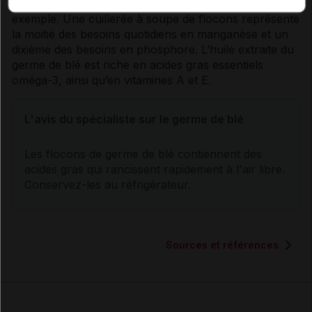
sur les salades, les yaourts et les soupes, par
exemple. Une cuillerée à soupe de flocons représente
la moitié des besoins quotidiens en manganèse et un
dixième des besoins en phosphore. L’huile extraite du
germe
de blé est riche en
acides gras
essentiels
oméga-3, ainsi qu’en
vitamines
A et E.
L'avis du spécialiste sur le
germe
de blé
Les flocons de
germe
de blé contiennent des
acides gras
qui rancissent rapidement à l'air libre.
Conservez-les au réfrigérateur.
Sources et références