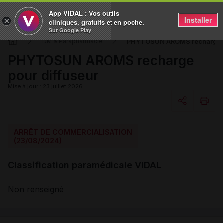
App VIDAL : Vos outils
Installer
×
cliniques, gratuits et en poche.
Sur Google Play
PHYTOSUN AROMS recharge po
DM & Parapharmacie
PHYTOSUN AROMS recharge
pour diffuseur
Mise à jour : 23 juillet 2026
Copier l'url
ARRÊT DE COMMERCIALISATION
(23/08/2024)
Email
Classification paramédicale VIDAL
Non renseigné