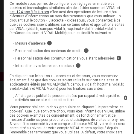
Laboratoire
Ce module vous permet de configurer vos réglages en matière de
cookies et technologies similaires afin de décider comment VIDAL et
ses 124 sociétés tierces
effectuent des opérations de lecture et/ou
d’écriture d’informations au sein des terminaux que vous utilisez. En
Perrigo France
cliquant sur le bouton « J’accepte » ci-dessous, vous consentez à ce
que des cookies soient utilisés sur certains sites et applications édités
par VIDAL (vidal.fr, campus.vidal.fr, hoptimal.vidal.fr, evidal.vidal.fr,
Voir la fiche laboratoire
fr.m3manabu.com et VIDAL Mobile) pour les finalités suivantes :
Mesure d’audience
i
Personnalisation des contenus de ce site
i
Personnalisation des communications vous étant adressées
i
Interaction avec les réseaux sociaux
i
En cliquant sur le bouton « J’accepte » ci-dessous, vous consentez
également à ce que des cookies soient utilisés sur certains sites et
applications édités par VIDAL(vidal.fr, campus.vidal.fr, hoptimal.vidal.fr,
evidal.vidal.fr et VIDAL Mobile) pour les finalités suivantes :
Affichage de publicités personnalisées par rapport à votre profil et
i
activités sur ce site et des sites tiers
Vous pouvez réaliser un choix granulaire en cliquant "Je paramètre les
cookies". Quel que soit votre choix, vous êtes informé que VIDAL utilise
des cookies exemptés de consentement, de fonctionnement et de
mesure d'audience pour produire des statistiques de visites anonymes.
Espace produit
Si vous êtes connecté à votre compte utilisateur VIDAL, votre choix sera
enregistré au niveau de votre compte VIDAL et sera appliqué depuis
Boutique
l’ensemble des terminaux que vous utilisez. A défaut, votre choix sera