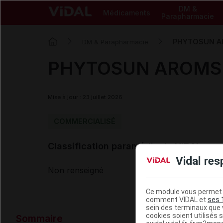
DM &
Médicaments
Parapharmacie
PHYTOSUN AR
DM & Parapharmacie
PHYTOSUN AROMS d
Mise à jour : 23 juillet 2026
COMMERCIALISÉ
Classification paramédicale VIDAL
Vidal res
Non renseigné
Ce module vous permet d
comment VIDAL et
ses 
sein des terminaux que v
Données ad
cookies soient utilisés s
Sommaire