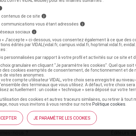
abu.com et VIDAL Mobile) pour les finalités suivantes :
i
ROMS Diffuseur EasyGo
C
 contenus de ce site
i
s communications vous étant adressées
i
 réseaux sociaux
i
3595890257841
on « J’accepte » ci-dessous, vous consentez également à ce que des co
r
Perrigo France
tions édités par VIDAL(vidal.fr, campus.vidal.fr, hoptimal.vidal.fr, evidal.
NR
tes :
s personnalisées par rapport à votre profil et activités sur ce site et d
choix granulaire en cliquant "Je paramètre les cookies". Quel que soit 
ise des cookies exemptés de consentement, de fonctionnement et de 
es de visites anonymes.
 votre compte utilisateur VIDAL, votre choix sera enregistré au nivea
l’ensemble des terminaux que vous utilisez. A défaut, votre choix ser
ilisez actuellement : un cookie « technique » sera déposé sur votre te
’utilisation des cookies et autres traceurs similaires, ou retirer à tou
ge, nous vous invitons à vous rendre sur notre
Politique cookies
.
CCEPTER
JE PARAMÈTRE LES COOKIES
institutionnel
Espace pa
mmes-nous ?
Éditeurs de