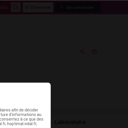
ités
S'inscrire
Se connecter
Rechercher
Copier l'url
Email
aires afin de décider
iture d’informations au
s consentez à ce que des
Laboratoire
fr, hoptimal.vidal.fr,