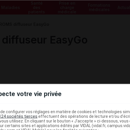
Santé
Prise en
Formations
Maladies
des
charge
Actual
médicales
patients
médicale
OMS diffuseur EasyGo
iffuseur EasyGo
pecte votre vie privée
e configurer vos réglages en matière de cookies et technologies simil
124 sociétés tierces
effectuent des opérations de lecture et/ou d’écr
ous utilisez. En cliquant sur le bouton « J’accepte » ci-dessous, vou
ministratives
ur certains sites et applications édités par VIDAL (vidal.fr, campus.vidal.