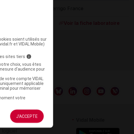
Perrigo France
ommercialisé
Voir la fiche laboratoire
okies soient utilisés sur
vidal.fr et VIDAL Mobile)
es sites tiers
i
votre choix, vous êtes
mesure d'audience pour
u de votre compte VIDAL
a uniquement applicable
rminal pour mémoriser
t moment votre
J'ACCEPTE
rtenaires
Vidal Mobile
 logiciel