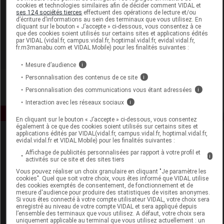
cookies et technologies similaires afin de décider comment VIDAL et
Pileje
ses 124 sociétés tierces
effectuent des opérations de lecture et/ou
d’écriture d’informations au sein des terminaux que vous utilisez. En
cliquant sur le bouton « J’accepte » ci-dessous, vous consentez à ce
que des cookies soient utilisés sur certains sites et applications édités
Voir la fiche laboratoire
par VIDAL (vidal.fr, campus.vidal.fr, hoptimal.vidal.fr, evidal.vidal.fr,
fr.m3manabu.com et VIDAL Mobile) pour les finalités suivantes :
Mesure d’audience
i
Personnalisation des contenus de ce site
i
Personnalisation des communications vous étant adressées
i
Interaction avec les réseaux sociaux
i
En cliquant sur le bouton « J’accepte » ci-dessous, vous consentez
également à ce que des cookies soient utilisés sur certains sites et
applications édités par VIDAL(vidal.fr, campus.vidal.fr, hoptimal.vidal.fr,
evidal.vidal.fr et VIDAL Mobile) pour les finalités suivantes :
Affichage de publicités personnalisées par rapport à votre profil et
i
activités sur ce site et des sites tiers
Vous pouvez réaliser un choix granulaire en cliquant "Je paramètre les
cookies". Quel que soit votre choix, vous êtes informé que VIDAL utilise
des cookies exemptés de consentement, de fonctionnement et de
Espace produit
mesure d'audience pour produire des statistiques de visites anonymes.
Si vous êtes connecté à votre compte utilisateur VIDAL, votre choix sera
Boutique
enregistré au niveau de votre compte VIDAL et sera appliqué depuis
l’ensemble des terminaux que vous utilisez. A défaut, votre choix sera
VIDAL Expert
uniquement applicable au terminal que vous utilisez actuellement : un