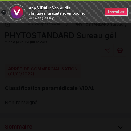
App VIDAL : Vos outils
Installer
×
cliniques, gratuits et en poche.
Sur Google Play
PHYTOSTANDARD Sureau gél
DM & Parapharmacie
PHYTOSTANDARD Sureau gél
Mise à jour : 23 juillet 2026
Copier l'url
ARRÊT DE COMMERCIALISATION
(01/01/2022)
Email
Classification paramédicale VIDAL
Non renseigné
Sommaire