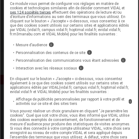
Laboratoire
Ce module vous permet de configurer vos réglages en matière de
cookies et technologies similaires afin de décider comment VIDAL et
ses 124 sociétés tierces
effectuent des opérations de lecture et/ou
d’écriture d’informations au sein des terminaux que vous utilisez. En
Phyto
cliquant sur le bouton « J’accepte » ci-dessous, vous consentez à ce
que des cookies soient utilisés sur certains sites et applications édités
par VIDAL (vidal.fr, campus.vidal.fr, hoptimal.vidal.fr, evidal.vidal.fr,
Voir la fiche laboratoire
fr.m3manabu.com et VIDAL Mobile) pour les finalités suivantes :
Mesure d’audience
i
Personnalisation des contenus de ce site
i
Personnalisation des communications vous étant adressées
i
Interaction avec les réseaux sociaux
i
En cliquant sur le bouton « J’accepte » ci-dessous, vous consentez
également à ce que des cookies soient utilisés sur certains sites et
applications édités par VIDAL(vidal.fr, campus.vidal.fr, hoptimal.vidal.fr,
evidal.vidal.fr et VIDAL Mobile) pour les finalités suivantes :
Affichage de publicités personnalisées par rapport à votre profil et
i
activités sur ce site et des sites tiers
Vous pouvez réaliser un choix granulaire en cliquant "Je paramètre les
cookies". Quel que soit votre choix, vous êtes informé que VIDAL utilise
des cookies exemptés de consentement, de fonctionnement et de
mesure d'audience pour produire des statistiques de visites anonymes.
Espace produit
Si vous êtes connecté à votre compte utilisateur VIDAL, votre choix sera
enregistré au niveau de votre compte VIDAL et sera appliqué depuis
Boutique
l’ensemble des terminaux que vous utilisez. A défaut, votre choix sera