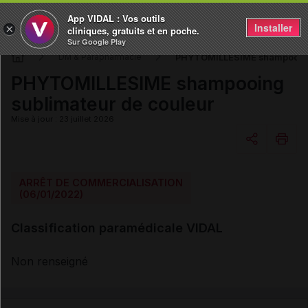
App VIDAL : Vos outils
Installer
×
cliniques, gratuits et en poche.
Sur Google Play
PHYTOMILLESIME shampooing 
DM & Parapharmacie
PHYTOMILLESIME shampooing
sublimateur de couleur
Mise à jour : 23 juillet 2026
Copier l'url
ARRÊT DE COMMERCIALISATION
(06/01/2022)
Email
Classification paramédicale VIDAL
Non renseigné