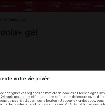
Santé
Prise en
Formations
Maladies
des
charge
Actual
médicales
patients
médicale
 Griffonia+ gél
onia+ gél
pecte votre vie privée
e configurer vos réglages en matière de cookies et technologies simil
124 sociétés tierces
effectuent des opérations de lecture et/ou d’écr
ministratives
ous utilisez. En cliquant sur le bouton « J’accepte » ci-dessous, vou
ur certains sites et applications édités par VIDAL (vidal.fr, campus.vidal.