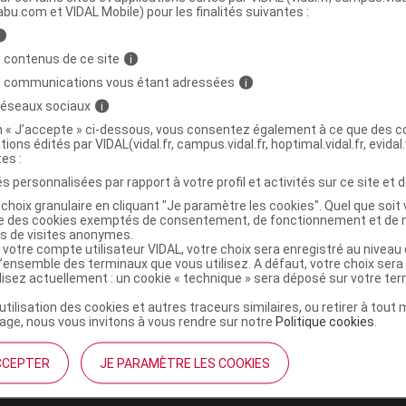
abu.com et VIDAL Mobile) pour les finalités suivantes :
i
E Griffonia+ Gél Pilulier/60
C
 contenus de ce site
i
s communications vous étant adressées
i
9606000
 réseaux sociaux
i
3401596060008
on « J’accepte » ci-dessous, vous consentez également à ce que des co
tions édités par VIDAL(vidal.fr, campus.vidal.fr, hoptimal.vidal.fr, evidal.
r
Bioexpress
tes :
NR
s personnalisées par rapport à votre profil et activités sur ce site et d
choix granulaire en cliquant "Je paramètre les cookies". Quel que soit 
ise des cookies exemptés de consentement, de fonctionnement et de 
es de visites anonymes.
 votre compte utilisateur VIDAL, votre choix sera enregistré au nivea
l’ensemble des terminaux que vous utilisez. A défaut, votre choix ser
ilisez actuellement : un cookie « technique » sera déposé sur votre te
’utilisation des cookies et autres traceurs similaires, ou retirer à tou
ge, nous vous invitons à vous rendre sur notre
Politique cookies
.
CCEPTER
JE PARAMÈTRE LES COOKIES
institutionnel
Espace pa