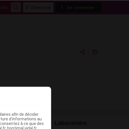
ités
S'inscrire
Se connecter
Rechercher
Copier l'url
Email
aires afin de décider
iture d’informations au
Laboratoire
s consentez à ce que des
fr, hoptimal.vidal.fr,