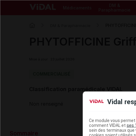
DM &
Médicaments
Parapharmacie
PHYTOFFICINE
DM & Parapharmacie
PHYTOFFICINE Griff
Mise à jour : 23 juillet 2026
COMMERCIALISÉ
Classification paramédicale VIDAL
Vidal res
Non renseigné
Ce module vous permet d
comment VIDAL et
ses 
Données ad
sein des terminaux que v
Sommaire
cookies soient utilisés s