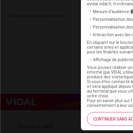
evidal.vidal.fr, fr.m3man
Mesure d’audience
PHYTOFFICIN
Données administratives
Personnalisation des
Personnalisation de
Code ACL
Interaction avec les
Code 13
En cliquant sur le bout
certains sites et applica
Labo. Distributeu
pour les finalités suivan
Remboursement
Affichage de publicité
Vous pouvez réaliser un 
informé que VIDAL util
produire des statistiqu
Si vous êtes connecté à
et sera appliqué depuis 
au terminal que vous ut
votre choix.
Pour en savoir plus sur l
consentement à leur usa
CONTINUER SANS A
Espace produit
Espace 