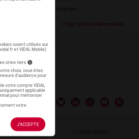
Bioexpress
ommercialisé
Voir la fiche laboratoire
okies soient utilisés sur
vidal.fr et VIDAL Mobile)
es sites tiers
i
votre choix, vous êtes
mesure d'audience pour
u de votre compte VIDAL
a uniquement applicable
rminal pour mémoriser
t moment votre
J'ACCEPTE
rtenaires
Vidal Mobile