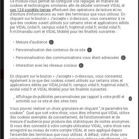
Ce module vous permet de configurer vos réglages en matière de
cookies et technologies similaires afin de décider comment VIDAL et
ses 124 sociétés tierces
effectuent des opérations de lecture et/ou
Phytoceutic
d’écriture d’informations au sein des terminaux que vous utilisez. En
cliquant sur le bouton « J’accepte » ci-dessous, vous consentez à ce
que des cookies soient utilisés sur certains sites et applications édités
Voir la fiche laboratoire
par VIDAL (vidal.fr, campus.vidal.fr, hoptimal.vidal.fr, evidal.vidal.fr,
fr.m3manabu.com et VIDAL Mobile) pour les finalités suivantes :
Mesure d’audience
i
Personnalisation des contenus de ce site
i
Personnalisation des communications vous étant adressées
i
Interaction avec les réseaux sociaux
i
En cliquant sur le bouton « J’accepte » ci-dessous, vous consentez
également à ce que des cookies soient utilisés sur certains sites et
applications édités par VIDAL(vidal.fr, campus.vidal.fr, hoptimal.vidal.fr,
evidal.vidal.fr et VIDAL Mobile) pour les finalités suivantes :
Affichage de publicités personnalisées par rapport à votre profil et
i
activités sur ce site et des sites tiers
Vous pouvez réaliser un choix granulaire en cliquant "Je paramètre les
cookies". Quel que soit votre choix, vous êtes informé que VIDAL utilise
des cookies exemptés de consentement, de fonctionnement et de
Espace produit
mesure d'audience pour produire des statistiques de visites anonymes.
Si vous êtes connecté à votre compte utilisateur VIDAL, votre choix sera
enregistré au niveau de votre compte VIDAL et sera appliqué depuis
Boutique
l’ensemble des terminaux que vous utilisez. A défaut, votre choix sera
VIDAL Expert
uniquement applicable au terminal que vous utilisez actuellement : un