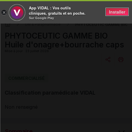
App VIDAL : Vos outils
Installer
×
cliniques, gratuits et en poche.
Sur Google Play
PHYTOCEUTIC GAMME BIO Hui
DM & Parapharmacie
PHYTOCEUTIC GAMME BIO
Huile d'onagre+bourrache caps
Mise à jour : 23 juillet 2026
Copier l'url
COMMERCIALISÉ
Classification paramédicale VIDAL
Email
Non renseigné
Sommaire