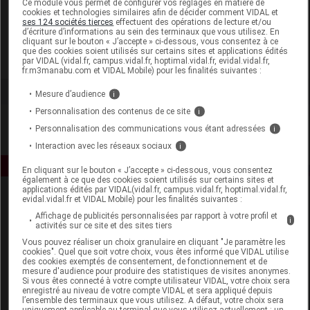
Ce module vous permet de configurer vos réglages en matière de
cookies et technologies similaires afin de décider comment VIDAL et
ses 124 sociétés tierces
effectuent des opérations de lecture et/ou
Phyto
d’écriture d’informations au sein des terminaux que vous utilisez. En
cliquant sur le bouton « J’accepte » ci-dessous, vous consentez à ce
que des cookies soient utilisés sur certains sites et applications édités
Voir la fiche laboratoire
par VIDAL (vidal.fr, campus.vidal.fr, hoptimal.vidal.fr, evidal.vidal.fr,
fr.m3manabu.com et VIDAL Mobile) pour les finalités suivantes :
Mesure d’audience
i
Personnalisation des contenus de ce site
i
Personnalisation des communications vous étant adressées
i
Interaction avec les réseaux sociaux
i
En cliquant sur le bouton « J’accepte » ci-dessous, vous consentez
également à ce que des cookies soient utilisés sur certains sites et
applications édités par VIDAL(vidal.fr, campus.vidal.fr, hoptimal.vidal.fr,
evidal.vidal.fr et VIDAL Mobile) pour les finalités suivantes :
Affichage de publicités personnalisées par rapport à votre profil et
i
activités sur ce site et des sites tiers
Vous pouvez réaliser un choix granulaire en cliquant "Je paramètre les
cookies". Quel que soit votre choix, vous êtes informé que VIDAL utilise
des cookies exemptés de consentement, de fonctionnement et de
Espace produit
mesure d'audience pour produire des statistiques de visites anonymes.
Si vous êtes connecté à votre compte utilisateur VIDAL, votre choix sera
enregistré au niveau de votre compte VIDAL et sera appliqué depuis
Boutique
l’ensemble des terminaux que vous utilisez. A défaut, votre choix sera
VIDAL Expert
uniquement applicable au terminal que vous utilisez actuellement : un