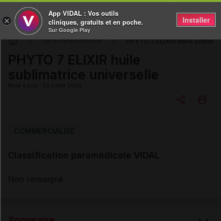
App VIDAL : Vos outils
Installer
×
cliniques, gratuits et en poche.
Sur Google Play
PHYTO 7 ELIXIR huile sublimat
DM & Parapharmacie
PHYTO 7 ELIXIR huile
sublimatrice universelle
Mise à jour : 23 juillet 2026
Copier l'url
COMMERCIALISÉ
Classification paramédicale VIDAL
Email
Non renseigné
Sommaire