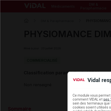
DM &
Médicaments
Parapharmacie
PHYSIOMANCE
DM & Parapharmacie
PHYSIOMANCE DIM 
Mise à jour : 23 juillet 2026
COMMERCIALISÉ
Classification paramédicale VIDAL
Vidal res
Non renseigné
Ce module vous permet d
comment VIDAL et
ses 
sein des terminaux que v
Données ad
cookies soient utilisés s
Sommaire