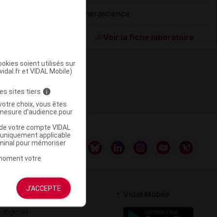
Therascience
ommercialisé
Voir la fiche laboratoire
okies soient utilisés sur
vidal.fr et VIDAL Mobile)
es sites tiers
i
votre choix, vous êtes
mesure d'audience pour
u de votre compte VIDAL
a uniquement applicable
rminal pour mémoriser
t moment votre
J'ACCEPTE
rtenaires
Vidal Mobile
 logiciel