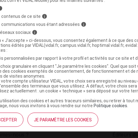
abu.com et VIDAL Mobile) pour les finalités suivantes :
i
E DIM Gél Fl/90
C
 contenus de ce site
i
s communications vous étant adressées
i
 réseaux sociaux
i
3760269955813
on « J’accepte » ci-dessous, vous consentez également à ce que des co
r
Therascience
tions édités par VIDAL(vidal.fr, campus.vidal.fr, hoptimal.vidal.fr, evidal.
NR
tes :
s personnalisées par rapport à votre profil et activités sur ce site et d
choix granulaire en cliquant "Je paramètre les cookies". Quel que soit 
ise des cookies exemptés de consentement, de fonctionnement et de 
es de visites anonymes.
 votre compte utilisateur VIDAL, votre choix sera enregistré au nivea
l’ensemble des terminaux que vous utilisez. A défaut, votre choix ser
ilisez actuellement : un cookie « technique » sera déposé sur votre te
’utilisation des cookies et autres traceurs similaires, ou retirer à tou
ge, nous vous invitons à vous rendre sur notre
Politique cookies
.
CCEPTER
JE PARAMÈTRE LES COOKIES
institutionnel
Espace pa
mmes-nous ?
Éditeurs de