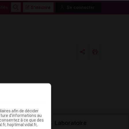
ités
S'inscrire
Se connecter
Rechercher
Copier l'url
Email
aires afin de décider
iture d’informations au
s consentez à ce que des
Laboratoire
fr, hoptimal.vidal.fr,