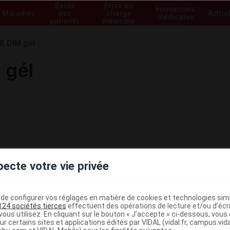
Santé
Prise en
Formations
Maladies
des
charge
Actual
médicales
patients
médicale
 DIM gél
gél
pecte votre vie privée
e configurer vos réglages en matière de cookies et technologies simil
124 sociétés tierces
effectuent des opérations de lecture et/ou d’écr
ous utilisez. En cliquant sur le bouton « J’accepte » ci-dessous, vou
ministratives
ur certains sites et applications édités par VIDAL (vidal.fr, campus.vidal.