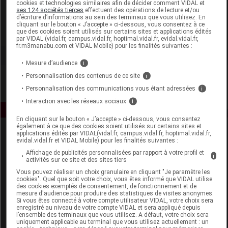
cookies et technologies similaires afin de décider comment VIDAL et
Therascience
ses 124 sociétés tierces
effectuent des opérations de lecture et/ou
d’écriture d’informations au sein des terminaux que vous utilisez. En
cliquant sur le bouton « J’accepte » ci-dessous, vous consentez à ce
que des cookies soient utilisés sur certains sites et applications édités
Voir la fiche laboratoire
par VIDAL (vidal.fr, campus.vidal.fr, hoptimal.vidal.fr, evidal.vidal.fr,
fr.m3manabu.com et VIDAL Mobile) pour les finalités suivantes :
Mesure d’audience
i
Personnalisation des contenus de ce site
i
Personnalisation des communications vous étant adressées
i
Interaction avec les réseaux sociaux
i
En cliquant sur le bouton « J’accepte » ci-dessous, vous consentez
également à ce que des cookies soient utilisés sur certains sites et
applications édités par VIDAL(vidal.fr, campus.vidal.fr, hoptimal.vidal.fr,
evidal.vidal.fr et VIDAL Mobile) pour les finalités suivantes :
Affichage de publicités personnalisées par rapport à votre profil et
i
activités sur ce site et des sites tiers
Vous pouvez réaliser un choix granulaire en cliquant "Je paramètre les
cookies". Quel que soit votre choix, vous êtes informé que VIDAL utilise
Espace produit
des cookies exemptés de consentement, de fonctionnement et de
mesure d'audience pour produire des statistiques de visites anonymes.
Si vous êtes connecté à votre compte utilisateur VIDAL, votre choix sera
Boutique
enregistré au niveau de votre compte VIDAL et sera appliqué depuis
VIDAL Expert
l’ensemble des terminaux que vous utilisez. A défaut, votre choix sera
uniquement applicable au terminal que vous utilisez actuellement : un
VIDAL Hoptimal