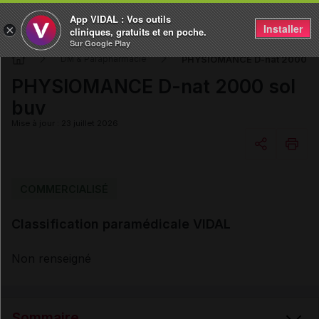
App VIDAL : Vos outils
Installer
×
cliniques, gratuits et en poche.
Sur Google Play
PHYSIOMANCE D-nat 2000 so
DM & Parapharmacie
PHYSIOMANCE D-nat 2000 sol
buv
Mise à jour : 23 juillet 2026
Copier l'url
COMMERCIALISÉ
Classification paramédicale VIDAL
Email
Non renseigné
Sommaire