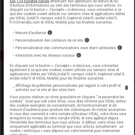
ses 124 sociétés tierces
effectuent des opérations de lecture et/ou
d’écriture d’informations au sein des terminaux que vous utilisez. En
cliquant sur le bouton « J’accepte » ci-dessous, vous consentez à ce
Voir la fiche laboratoire
que des cookies soient utilisés sur certains sites et applications édités
par VIDAL (vidal.fr, campus.vidal.fr, hoptimal.vidal.fr, evidal.vidal.fr,
fr.m3manabu.com et VIDAL Mobile) pour les finalités suivantes :
Mesure d’audience
i
Personnalisation des contenus de ce site
i
Personnalisation des communications vous étant adressées
i
Interaction avec les réseaux sociaux
i
En cliquant sur le bouton « J’accepte » ci-dessous, vous consentez
également à ce que des cookies soient utilisés sur certains sites et
applications édités par VIDAL(vidal.fr, campus.vidal.fr, hoptimal.vidal.fr,
evidal.vidal.fr et VIDAL Mobile) pour les finalités suivantes :
Affichage de publicités personnalisées par rapport à votre profil et
i
activités sur ce site et des sites tiers
Vous pouvez réaliser un choix granulaire en cliquant "Je paramètre les
Espace produit
cookies". Quel que soit votre choix, vous êtes informé que VIDAL utilise
des cookies exemptés de consentement, de fonctionnement et de
mesure d'audience pour produire des statistiques de visites anonymes.
Boutique
Si vous êtes connecté à votre compte utilisateur VIDAL, votre choix sera
VIDAL Expert
enregistré au niveau de votre compte VIDAL et sera appliqué depuis
l’ensemble des terminaux que vous utilisez. A défaut, votre choix sera
VIDAL Hoptimal
uniquement applicable au terminal que vous utilisez actuellement : un
eVIDAL
cookie « technique » sera déposé sur votre terminal pour mémoriser
votre choix.