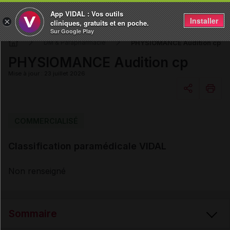
App VIDAL : Vos outils
Installer
×
cliniques, gratuits et en poche.
Sur Google Play
PHYSIOMANCE Audition cp
DM & Parapharmacie
PHYSIOMANCE Audition cp
Mise à jour : 23 juillet 2026
Copier l'url
COMMERCIALISÉ
Classification paramédicale VIDAL
Email
Non renseigné
Sommaire