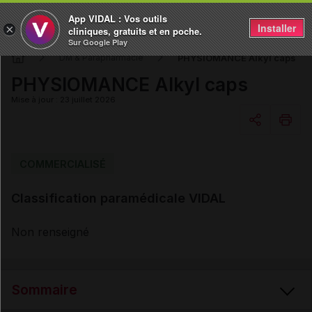
App VIDAL : Vos outils
Installer
×
cliniques, gratuits et en poche.
Sur Google Play
PHYSIOMANCE Alkyl caps
DM & Parapharmacie
PHYSIOMANCE Alkyl caps
Mise à jour : 23 juillet 2026
Copier l'url
COMMERCIALISÉ
Classification paramédicale VIDAL
Email
Non renseigné
Sommaire