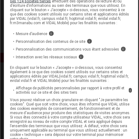
ses 124 sociétés tierces
effectuent des opérations de lecture et/ou
d’écriture d’informations au sein des terminaux que vous utilisez. En
cliquant sur le bouton « J’accepte » ci-dessous, vous consentez à ce
Voir la fiche laboratoire
que des cookies soient utilisés sur certains sites et applications édités
par VIDAL (vidal.fr, campus.vidal.fr, hoptimal.vidal.fr, evidal.vidal.fr,
fr.m3manabu.com et VIDAL Mobile) pour les finalités suivantes :
Mesure d’audience
i
Personnalisation des contenus de ce site
i
Personnalisation des communications vous étant adressées
i
Interaction avec les réseaux sociaux
i
En cliquant sur le bouton « J’accepte » ci-dessous, vous consentez
également à ce que des cookies soient utilisés sur certains sites et
applications édités par VIDAL(vidal.fr, campus.vidal.fr, hoptimal.vidal.fr,
evidal.vidal.fr et VIDAL Mobile) pour les finalités suivantes :
Affichage de publicités personnalisées par rapport à votre profil et
i
activités sur ce site et des sites tiers
Vous pouvez réaliser un choix granulaire en cliquant "Je paramètre les
Espace produit
cookies". Quel que soit votre choix, vous êtes informé que VIDAL utilise
des cookies exemptés de consentement, de fonctionnement et de
mesure d'audience pour produire des statistiques de visites anonymes.
Boutique
Si vous êtes connecté à votre compte utilisateur VIDAL, votre choix sera
VIDAL Expert
enregistré au niveau de votre compte VIDAL et sera appliqué depuis
l’ensemble des terminaux que vous utilisez. A défaut, votre choix sera
VIDAL Hoptimal
uniquement applicable au terminal que vous utilisez actuellement : un
eVIDAL
cookie « technique » sera déposé sur votre terminal pour mémoriser
votre choix.