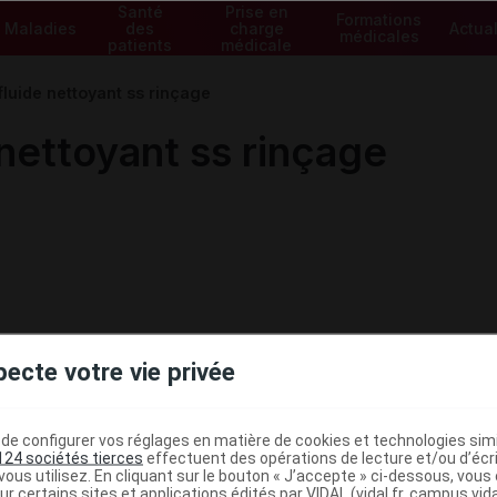
Santé
Prise en
Formations
Maladies
des
charge
Actual
médicales
patients
médicale
uide nettoyant ss rinçage
ettoyant ss rinçage
pecte votre vie privée
e configurer vos réglages en matière de cookies et technologies simil
124 sociétés tierces
effectuent des opérations de lecture et/ou d’écr
ministratives
ous utilisez. En cliquant sur le bouton « J’accepte » ci-dessous, vou
ur certains sites et applications édités par VIDAL (vidal.fr, campus.vidal.