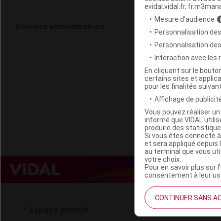
evidal.vidal.fr, fr.m3man
Mesure d’audience
PHYSIOBEBE 
Données administratives
Personnalisation des
pompe/500
Personnalisation de
Interaction avec les
Code EAN
En cliquant sur le bout
certains sites et applica
Labo. Distributeu
pour les finalités suivan
Remboursement
Affichage de publicité
Vous pouvez réaliser un 
informé que VIDAL util
produire des statistiqu
Si vous êtes connecté à
et sera appliqué depuis 
au terminal que vous ut
votre choix.
Pour en savoir plus sur l
consentement à leur usa
CONTINUER SANS A
Espace produit
Espace 