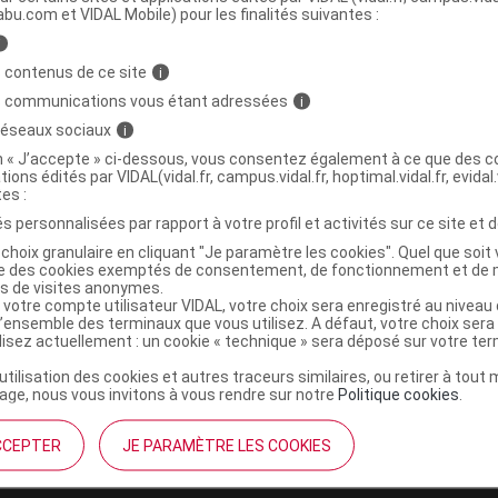
abu.com et VIDAL Mobile) pour les finalités suivantes :
i
Fluide nettoyant sans rinçage 2Fl
C
 contenus de ce site
i
ml
s communications vous étant adressées
i
 réseaux sociaux
i
3504105003425
on « J’accepte » ci-dessous, vous consentez également à ce que des co
tions édités par VIDAL(vidal.fr, campus.vidal.fr, hoptimal.vidal.fr, evidal.
r
Expanscience
tes :
NR
s personnalisées par rapport à votre profil et activités sur ce site et d
choix granulaire en cliquant "Je paramètre les cookies". Quel que soit 
ise des cookies exemptés de consentement, de fonctionnement et de 
es de visites anonymes.
 votre compte utilisateur VIDAL, votre choix sera enregistré au nivea
l’ensemble des terminaux que vous utilisez. A défaut, votre choix ser
ilisez actuellement : un cookie « technique » sera déposé sur votre te
’utilisation des cookies et autres traceurs similaires, ou retirer à tou
ge, nous vous invitons à vous rendre sur notre
Politique cookies
.
CCEPTER
JE PARAMÈTRE LES COOKIES
institutionnel
Espace pa