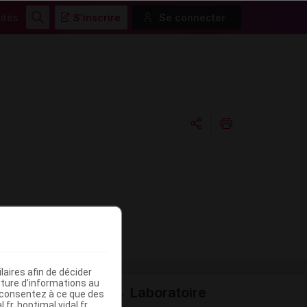
ités
S'inscrire
Se connecter
Rechercher
Copier l'url
Email
aires afin de décider
iture d’informations au
Laboratoire
s consentez à ce que des
fr, hoptimal.vidal.fr,