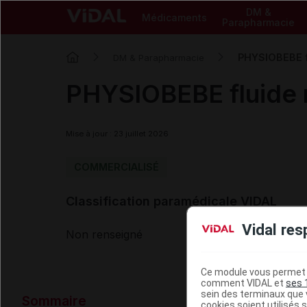
DM &
Médicaments
Parapharmacie
PHYSIOBEBE fl
DM & Parapharmacie
PHYSIOBEBE fluide n
Mise à jour : 23 juillet 2026
COMMERCIALISÉ
Classification paramédicale VIDAL
Vidal res
Non renseigné
Ce module vous permet d
comment VIDAL et
ses 
Données ad
sein des terminaux que v
Sommaire
cookies soient utilisés s