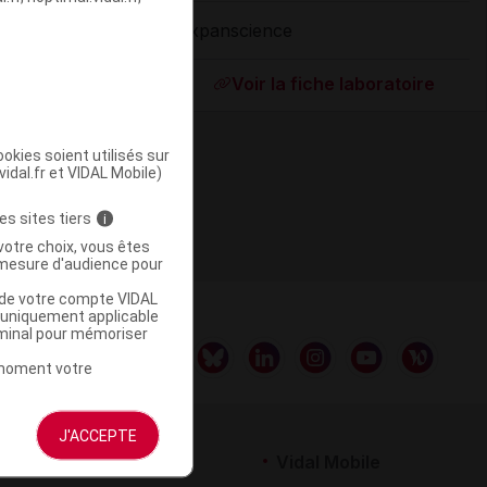
Expanscience
ommercialisé
Voir la fiche laboratoire
okies soient utilisés sur
vidal.fr et VIDAL Mobile)
es sites tiers
i
votre choix, vous êtes
mesure d'audience pour
u de votre compte VIDAL
a uniquement applicable
rminal pour mémoriser
t moment votre
J'ACCEPTE
rtenaires
Vidal Mobile