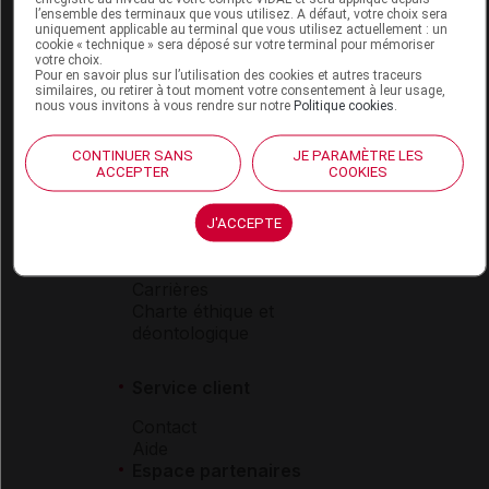
l’ensemble des terminaux que vous utilisez. A défaut, votre choix sera
Boutique
uniquement applicable au terminal que vous utilisez actuellement : un
cookie « technique » sera déposé sur votre terminal pour mémoriser
VIDAL Expert
votre choix.
VIDAL Hoptimal
Pour en savoir plus sur l’utilisation des cookies et autres traceurs
similaires, ou retirer à tout moment votre consentement à leur usage,
eVIDAL
nous vous invitons à vous rendre sur notre
Politique cookies
.
VIDAL Mobile
VIDAL widget
CONTINUER SANS
JE PARAMÈTRE LES
VIDAL Sécurisation
ACCEPTER
COOKIES
VIDAL e-Services
Espace institutionnel
J'ACCEPTE
Qui sommes-nous ?
VIDAL France
Carrières
Charte éthique et
déontologique
Service client
Contact
Aide
Espace partenaires