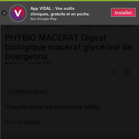
App VIDAL : Vos outils
Installer
×
cliniques, gratuits et en poche.
Sur Google Play
PHYBIO MACERAT Digest biolo
DM & Parapharmacie
PHYBIO MACERAT Digest
biologique macérat glycériné de
bourgeons
Mise à jour : 23 juillet 2026
Copier l'url
COMMERCIALISÉ
Classification paramédicale VIDAL
Email
Non renseigné