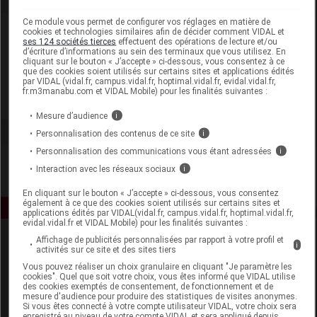
Ce module vous permet de configurer vos réglages en matière de
Laboratoire
cookies et technologies similaires afin de décider comment VIDAL et
ses 124 sociétés tierces
effectuent des opérations de lecture et/ou
d’écriture d’informations au sein des terminaux que vous utilisez. En
cliquant sur le bouton « J’accepte » ci-dessous, vous consentez à ce
Phytobiolab
que des cookies soient utilisés sur certains sites et applications édités
par VIDAL (vidal.fr, campus.vidal.fr, hoptimal.vidal.fr, evidal.vidal.fr,
fr.m3manabu.com et VIDAL Mobile) pour les finalités suivantes :
Voir la fiche laboratoire
Mesure d’audience
i
Personnalisation des contenus de ce site
i
Personnalisation des communications vous étant adressées
i
Interaction avec les réseaux sociaux
i
En cliquant sur le bouton « J’accepte » ci-dessous, vous consentez
également à ce que des cookies soient utilisés sur certains sites et
applications édités par VIDAL(vidal.fr, campus.vidal.fr, hoptimal.vidal.fr,
evidal.vidal.fr et VIDAL Mobile) pour les finalités suivantes :
Affichage de publicités personnalisées par rapport à votre profil et
i
activités sur ce site et des sites tiers
Vous pouvez réaliser un choix granulaire en cliquant "Je paramètre les
cookies". Quel que soit votre choix, vous êtes informé que VIDAL utilise
des cookies exemptés de consentement, de fonctionnement et de
mesure d'audience pour produire des statistiques de visites anonymes.
Si vous êtes connecté à votre compte utilisateur VIDAL, votre choix sera
Espace produit
enregistré au niveau de votre compte VIDAL et sera appliqué depuis