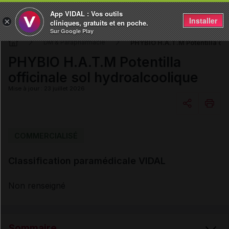
App VIDAL : Vos outils
Installer
×
cliniques, gratuits et en poche.
Sur Google Play
PHYBIO H.A.T.M Potentilla off
DM & Parapharmacie
PHYBIO H.A.T.M Potentilla
officinale sol hydroalcoolique
Mise à jour : 23 juillet 2026
Copier l'url
COMMERCIALISÉ
Classification paramédicale VIDAL
Email
Non renseigné
Sommaire