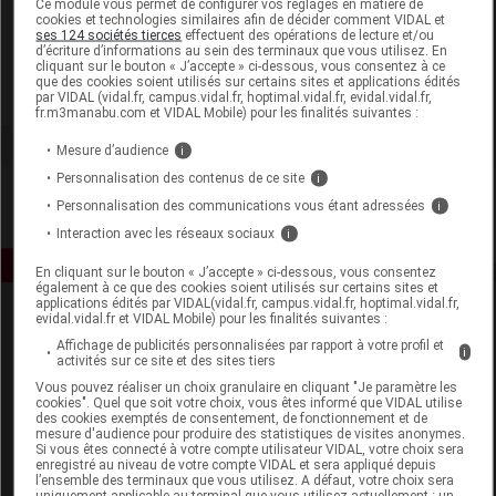
Ce module vous permet de configurer vos réglages en matière de
cookies et technologies similaires afin de décider comment VIDAL et
ses 124 sociétés tierces
effectuent des opérations de lecture et/ou
Phytobiolab
d’écriture d’informations au sein des terminaux que vous utilisez. En
cliquant sur le bouton « J’accepte » ci-dessous, vous consentez à ce
que des cookies soient utilisés sur certains sites et applications édités
Voir la fiche laboratoire
par VIDAL (vidal.fr, campus.vidal.fr, hoptimal.vidal.fr, evidal.vidal.fr,
fr.m3manabu.com et VIDAL Mobile) pour les finalités suivantes :
Mesure d’audience
i
Personnalisation des contenus de ce site
i
Personnalisation des communications vous étant adressées
i
Interaction avec les réseaux sociaux
i
En cliquant sur le bouton « J’accepte » ci-dessous, vous consentez
également à ce que des cookies soient utilisés sur certains sites et
applications édités par VIDAL(vidal.fr, campus.vidal.fr, hoptimal.vidal.fr,
evidal.vidal.fr et VIDAL Mobile) pour les finalités suivantes :
Affichage de publicités personnalisées par rapport à votre profil et
i
activités sur ce site et des sites tiers
Vous pouvez réaliser un choix granulaire en cliquant "Je paramètre les
cookies". Quel que soit votre choix, vous êtes informé que VIDAL utilise
des cookies exemptés de consentement, de fonctionnement et de
Espace produit
mesure d'audience pour produire des statistiques de visites anonymes.
Si vous êtes connecté à votre compte utilisateur VIDAL, votre choix sera
enregistré au niveau de votre compte VIDAL et sera appliqué depuis
Boutique
l’ensemble des terminaux que vous utilisez. A défaut, votre choix sera
VIDAL Expert
uniquement applicable au terminal que vous utilisez actuellement : un