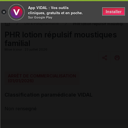
App VIDAL : Vos outils
Installer
×
cliniques, gratuits et en poche.
Sur Google Play
PHR lotion répulsif moustiques
DM & Parapharmacie
PHR lotion répulsif moustiques
familial
Mise à jour : 23 juillet 2026
Copier l'url
ARRÊT DE COMMERCIALISATION
(01/01/2026)
Email
Classification paramédicale VIDAL
Non renseigné