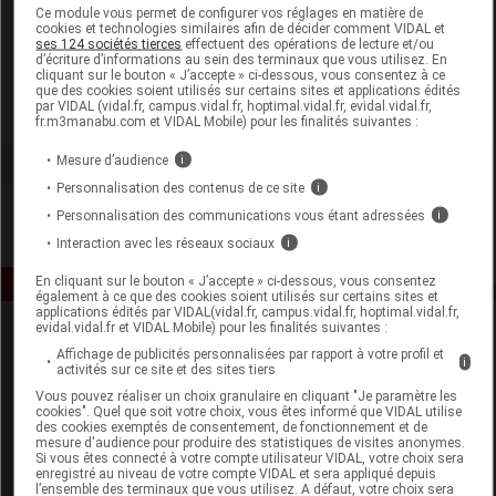
Laboratoire
Ce module vous permet de configurer vos réglages en matière de
cookies et technologies similaires afin de décider comment VIDAL et
ses 124 sociétés tierces
effectuent des opérations de lecture et/ou
d’écriture d’informations au sein des terminaux que vous utilisez. En
Prodilab SAS
cliquant sur le bouton « J’accepte » ci-dessous, vous consentez à ce
que des cookies soient utilisés sur certains sites et applications édités
par VIDAL (vidal.fr, campus.vidal.fr, hoptimal.vidal.fr, evidal.vidal.fr,
Voir la fiche laboratoire
fr.m3manabu.com et VIDAL Mobile) pour les finalités suivantes :
Mesure d’audience
i
Personnalisation des contenus de ce site
i
Personnalisation des communications vous étant adressées
i
Interaction avec les réseaux sociaux
i
En cliquant sur le bouton « J’accepte » ci-dessous, vous consentez
également à ce que des cookies soient utilisés sur certains sites et
applications édités par VIDAL(vidal.fr, campus.vidal.fr, hoptimal.vidal.fr,
evidal.vidal.fr et VIDAL Mobile) pour les finalités suivantes :
Affichage de publicités personnalisées par rapport à votre profil et
i
activités sur ce site et des sites tiers
Vous pouvez réaliser un choix granulaire en cliquant "Je paramètre les
cookies". Quel que soit votre choix, vous êtes informé que VIDAL utilise
des cookies exemptés de consentement, de fonctionnement et de
mesure d'audience pour produire des statistiques de visites anonymes.
Espace produit
Si vous êtes connecté à votre compte utilisateur VIDAL, votre choix sera
enregistré au niveau de votre compte VIDAL et sera appliqué depuis
Boutique
l’ensemble des terminaux que vous utilisez. A défaut, votre choix sera