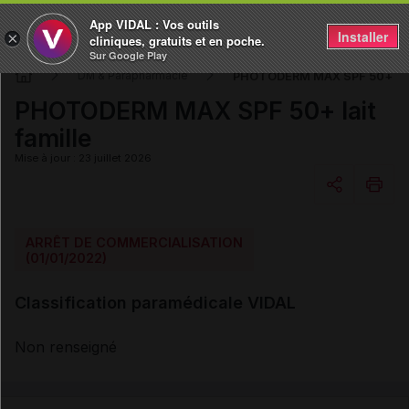
App VIDAL : Vos outils
Installer
×
cliniques, gratuits et en poche.
Sur Google Play
PHOTODERM MAX SPF 50+ lait
DM & Parapharmacie
PHOTODERM MAX SPF 50+ lait
famille
Mise à jour : 23 juillet 2026
Copier l'url
ARRÊT DE COMMERCIALISATION
(01/01/2022)
Email
Classification paramédicale VIDAL
Non renseigné