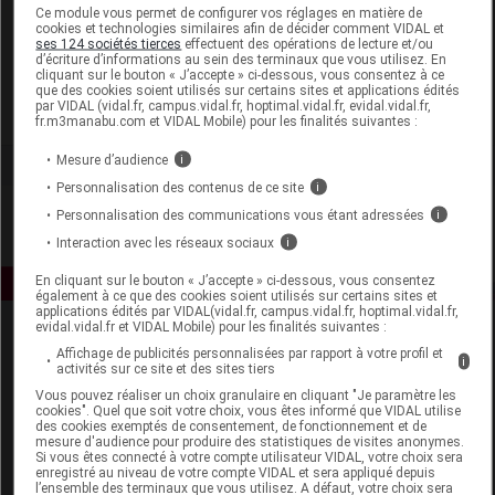
Laboratoire
Ce module vous permet de configurer vos réglages en matière de
cookies et technologies similaires afin de décider comment VIDAL et
ses 124 sociétés tierces
effectuent des opérations de lecture et/ou
d’écriture d’informations au sein des terminaux que vous utilisez. En
Naos Bioderma
cliquant sur le bouton « J’accepte » ci-dessous, vous consentez à ce
que des cookies soient utilisés sur certains sites et applications édités
par VIDAL (vidal.fr, campus.vidal.fr, hoptimal.vidal.fr, evidal.vidal.fr,
Voir la fiche laboratoire
fr.m3manabu.com et VIDAL Mobile) pour les finalités suivantes :
Mesure d’audience
i
Personnalisation des contenus de ce site
i
Personnalisation des communications vous étant adressées
i
Interaction avec les réseaux sociaux
i
En cliquant sur le bouton « J’accepte » ci-dessous, vous consentez
également à ce que des cookies soient utilisés sur certains sites et
applications édités par VIDAL(vidal.fr, campus.vidal.fr, hoptimal.vidal.fr,
evidal.vidal.fr et VIDAL Mobile) pour les finalités suivantes :
Affichage de publicités personnalisées par rapport à votre profil et
i
activités sur ce site et des sites tiers
Vous pouvez réaliser un choix granulaire en cliquant "Je paramètre les
cookies". Quel que soit votre choix, vous êtes informé que VIDAL utilise
des cookies exemptés de consentement, de fonctionnement et de
mesure d'audience pour produire des statistiques de visites anonymes.
Espace produit
Si vous êtes connecté à votre compte utilisateur VIDAL, votre choix sera
enregistré au niveau de votre compte VIDAL et sera appliqué depuis
Boutique
l’ensemble des terminaux que vous utilisez. A défaut, votre choix sera