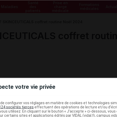
Santé
Prise en
Formations
Maladies
des
charge
Actual
médicales
patients
médicale
 SKINCEUTICALS coffret routine Noël 2024
EUTICALS coffret routin
pecte votre vie privée
e configurer vos réglages en matière de cookies et technologies simil
124 sociétés tierces
effectuent des opérations de lecture et/ou d’écr
ous utilisez. En cliquant sur le bouton « J’accepte » ci-dessous, vou
ur certains sites et applications édités par VIDAL (vidal.fr, campus.vidal.