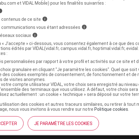
ministratives
abu.com et VIDAL Mobile) pour les finalités suivantes :
i
 contenus de ce site
i
CF SKINCEUTICALS Coffret routine Noël 2024
s communications vous étant adressées
i
 réseaux sociaux
i
3433425469898
on « J’accepte » ci-dessous, vous consentez également à ce que des co
tions édités par VIDAL(vidal.fr, campus.vidal.fr, hoptimal.vidal.fr, evidal.
r
Skinceuticals
tes :
NR
s personnalisées par rapport à votre profil et activités sur ce site et d
choix granulaire en cliquant "Je paramètre les cookies". Quel que soit 
ise des cookies exemptés de consentement, de fonctionnement et de 
es de visites anonymes.
 votre compte utilisateur VIDAL, votre choix sera enregistré au nivea
l’ensemble des terminaux que vous utilisez. A défaut, votre choix ser
ilisez actuellement : un cookie « technique » sera déposé sur votre te
’utilisation des cookies et autres traceurs similaires, ou retirer à tou
ge, nous vous invitons à vous rendre sur notre
Politique cookies
.
CCEPTER
JE PARAMÈTRE LES COOKIES
institutionnel
Espace pa