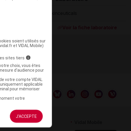
Skinceuticals
Supprimé
Voir la fiche laboratoire
okies soient utilisés sur
vidal.fr et VIDAL Mobile)
es sites tiers
i
votre choix, vous êtes
mesure d'audience pour
u de votre compte VIDAL
a uniquement applicable
rminal pour mémoriser
t moment votre
J'ACCEPTE
rtenaires
Vidal Mobile