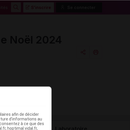
ités
S'inscrire
Se connecter
Rechercher
e Noël 2024
Copier l'url
Email
aires afin de décider
iture d’informations au
s consentez à ce que des
Laboratoire
fr, hoptimal.vidal.fr,