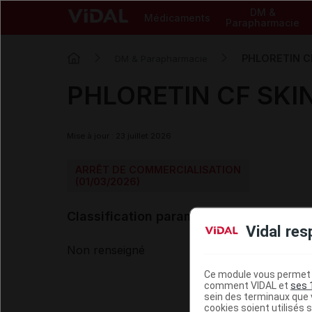
DM &
Médicaments
Parapharmacie
PHLORETIN CF
DM & Parapharmacie
PHLORETIN CF SKINC
Mise à jour : 23 juillet 2026
ARRÊT DE COMMERCIALISATION
(01/03/2026)
Classification paramédicale VIDAL
Vidal res
Non renseigné
Ce module vous permet d
comment VIDAL et
ses 
sein des terminaux que v
cookies soient utilisés s