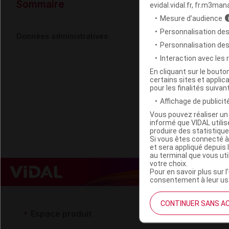
Données ad
Sommaire
evidal.vidal.fr, fr.m3man
Mesure d’audience
Personnalisation des
PHLORETIN 
Données administratives
Personnalisation de
Interaction avec les
Code EAN
En cliquant sur le bout
certains sites et applica
Labo. Distributeu
pour les finalités suivan
Remboursement
Affichage de publicité
Vous pouvez réaliser un 
informé que VIDAL util
produire des statistiqu
Si vous êtes connecté à
et sera appliqué depuis 
au terminal que vous ut
votre choix.
Pour en savoir plus sur l
consentement à leur usa
CONTINUER SANS A
Espace produit
Espace 