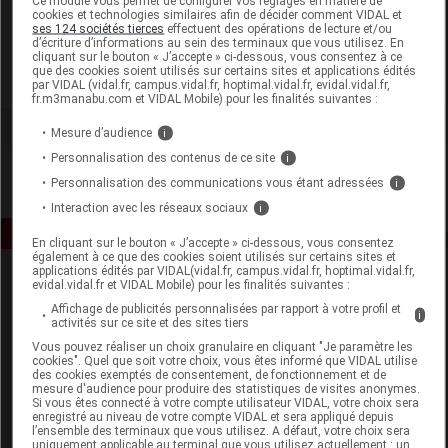
Ce module vous permet de configurer vos réglages en matière de
cookies et technologies similaires afin de décider comment VIDAL et
ses 124 sociétés tierces
effectuent des opérations de lecture et/ou
Vétoquinol
d’écriture d’informations au sein des terminaux que vous utilisez. En
cliquant sur le bouton « J’accepte » ci-dessous, vous consentez à ce
que des cookies soient utilisés sur certains sites et applications édités
Voir la fiche laboratoire
par VIDAL (vidal.fr, campus.vidal.fr, hoptimal.vidal.fr, evidal.vidal.fr,
fr.m3manabu.com et VIDAL Mobile) pour les finalités suivantes :
Mesure d’audience
i
Personnalisation des contenus de ce site
i
Personnalisation des communications vous étant adressées
i
Interaction avec les réseaux sociaux
i
En cliquant sur le bouton « J’accepte » ci-dessous, vous consentez
également à ce que des cookies soient utilisés sur certains sites et
applications édités par VIDAL(vidal.fr, campus.vidal.fr, hoptimal.vidal.fr,
evidal.vidal.fr et VIDAL Mobile) pour les finalités suivantes :
Affichage de publicités personnalisées par rapport à votre profil et
i
activités sur ce site et des sites tiers
Vous pouvez réaliser un choix granulaire en cliquant "Je paramètre les
cookies". Quel que soit votre choix, vous êtes informé que VIDAL utilise
des cookies exemptés de consentement, de fonctionnement et de
Espace produit
mesure d'audience pour produire des statistiques de visites anonymes.
Si vous êtes connecté à votre compte utilisateur VIDAL, votre choix sera
Boutique
enregistré au niveau de votre compte VIDAL et sera appliqué depuis
l’ensemble des terminaux que vous utilisez. A défaut, votre choix sera
VIDAL Expert
uniquement applicable au terminal que vous utilisez actuellement : un