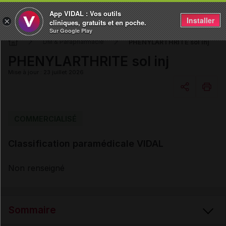
App VIDAL : Vos outils
Installer
×
cliniques, gratuits et en poche.
Sur Google Play
PHENYLARTHRITE sol inj
DM & Parapharmacie
PHENYLARTHRITE sol inj
Mise à jour : 23 juillet 2026
Copier l'url
COMMERCIALISÉ
Classification paramédicale VIDAL
Email
Non renseigné
Sommaire