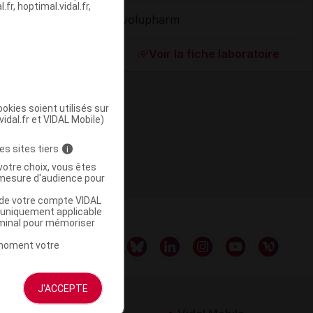
fr, hoptimal.vidal.fr,
Evolupharm
ommercialisé
Voir la fiche laboratoire
okies soient utilisés sur
vidal.fr et VIDAL Mobile)
es sites tiers
i
votre choix, vous êtes
mesure d'audience pour
u de votre compte VIDAL
a uniquement applicable
rminal pour mémoriser
t moment votre
J'ACCEPTE