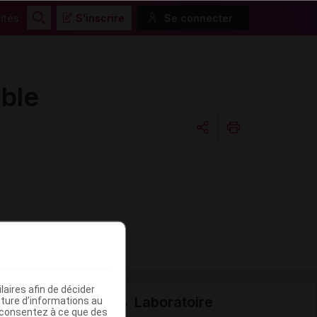
ités
S'inscrire
Se connecter
Rechercher
ble
Copier l'url
Email
aires afin de décider
Laboratoire
iture d’informations au
s consentez à ce que des