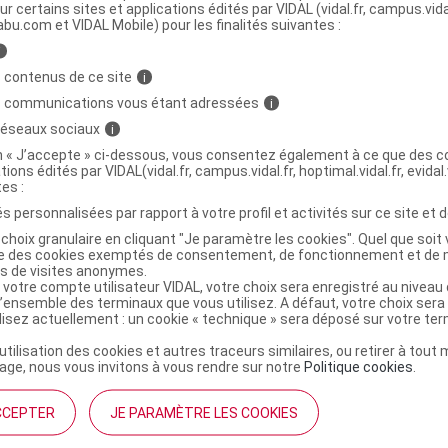
ur certains sites et applications édités par VIDAL (vidal.fr, campus.vidal.
abu.com et VIDAL Mobile) pour les finalités suivantes :
ans bande à découper peau sensible 6cmx1m
C
i
 contenus de ce site
i
s communications vous étant adressées
i
 réseaux sociaux
i
6069079
on « J’accepte » ci-dessous, vous consentez également à ce que des co
3401560690798
tions édités par VIDAL(vidal.fr, campus.vidal.fr, hoptimal.vidal.fr, evidal.
r
Evolupharm
tes :
NR
s personnalisées par rapport à votre profil et activités sur ce site et d
choix granulaire en cliquant "Je paramètre les cookies". Quel que soit 
ise des cookies exemptés de consentement, de fonctionnement et de 
es de visites anonymes.
 votre compte utilisateur VIDAL, votre choix sera enregistré au nivea
l’ensemble des terminaux que vous utilisez. A défaut, votre choix ser
ilisez actuellement : un cookie « technique » sera déposé sur votre te
’utilisation des cookies et autres traceurs similaires, ou retirer à tou
ge, nous vous invitons à vous rendre sur notre
Politique cookies
.
CCEPTER
JE PARAMÈTRE LES COOKIES