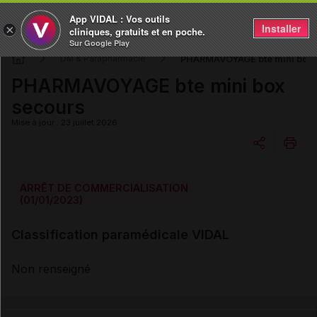
App VIDAL : Vos outils
Installer
×
cliniques, gratuits et en poche.
Sur Google Play
PHARMAVOYAGE bte mini box 
DM & Parapharmacie
PHARMAVOYAGE bte mini box
secours
Mise à jour : 23 juillet 2026
Copier l'url
ARRÊT DE COMMERCIALISATION
(01/01/2023)
Email
Classification paramédicale VIDAL
Non renseigné