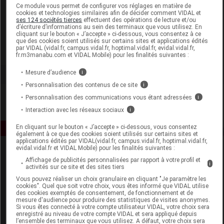
Laboratoire
Ce module vous permet de configurer vos réglages en matière de
cookies et technologies similaires afin de décider comment VIDAL et
ses 124 sociétés tierces
effectuent des opérations de lecture et/ou
d’écriture d’informations au sein des terminaux que vous utilisez. En
Katadyn France
cliquant sur le bouton « J’accepte » ci-dessous, vous consentez à ce
que des cookies soient utilisés sur certains sites et applications édités
par VIDAL (vidal.fr, campus.vidal.fr, hoptimal.vidal.fr, evidal.vidal.fr,
Voir la fiche laboratoire
fr.m3manabu.com et VIDAL Mobile) pour les finalités suivantes :
Mesure d’audience
i
Personnalisation des contenus de ce site
i
Personnalisation des communications vous étant adressées
i
Interaction avec les réseaux sociaux
i
En cliquant sur le bouton « J’accepte » ci-dessous, vous consentez
également à ce que des cookies soient utilisés sur certains sites et
applications édités par VIDAL(vidal.fr, campus.vidal.fr, hoptimal.vidal.fr,
evidal.vidal.fr et VIDAL Mobile) pour les finalités suivantes :
Affichage de publicités personnalisées par rapport à votre profil et
i
activités sur ce site et des sites tiers
Vous pouvez réaliser un choix granulaire en cliquant "Je paramètre les
cookies". Quel que soit votre choix, vous êtes informé que VIDAL utilise
des cookies exemptés de consentement, de fonctionnement et de
mesure d'audience pour produire des statistiques de visites anonymes.
Espace produit
Si vous êtes connecté à votre compte utilisateur VIDAL, votre choix sera
enregistré au niveau de votre compte VIDAL et sera appliqué depuis
Boutique
l’ensemble des terminaux que vous utilisez. A défaut, votre choix sera