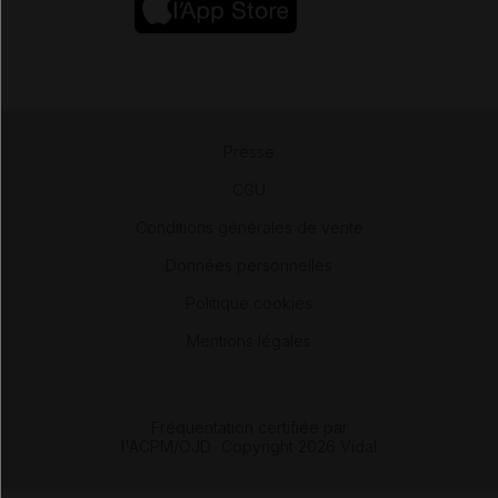
Presse
-
CGU
-
Conditions générales de vente
-
Données personnelles
-
Politique cookies
-
Mentions légales
Fréquentation certifiée par
l'ACPM/OJD
|
Copyright 2026 Vidal