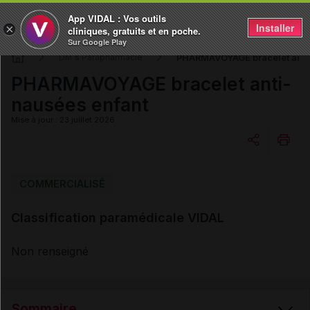
App VIDAL : Vos outils
Installer
×
cliniques, gratuits et en poche.
Sur Google Play
PHARMAVOYAGE bracelet anti
DM & Parapharmacie
PHARMAVOYAGE bracelet anti-
nausées enfant
Mise à jour : 23 juillet 2026
Copier l'url
COMMERCIALISÉ
Classification paramédicale VIDAL
Email
Non renseigné
Sommaire