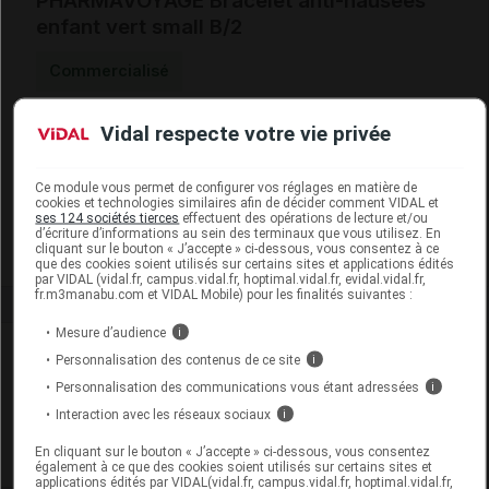
PHARMAVOYAGE Bracelet anti-nausées
enfant vert small B/2
Commercialisé
Vidal respecte votre vie privée
Code ACL
2029321
Code EAN
7612013191380
Labo. Distributeur
Katadyn France
Ce module vous permet de configurer vos réglages en matière de
cookies et technologies similaires afin de décider comment VIDAL et
Remboursement
NR
ses 124 sociétés tierces
effectuent des opérations de lecture et/ou
d’écriture d’informations au sein des terminaux que vous utilisez. En
cliquant sur le bouton « J’accepte » ci-dessous, vous consentez à ce
que des cookies soient utilisés sur certains sites et applications édités
par VIDAL (vidal.fr, campus.vidal.fr, hoptimal.vidal.fr, evidal.vidal.fr,
fr.m3manabu.com et VIDAL Mobile) pour les finalités suivantes :
Mesure d’audience
i
Laboratoire
Personnalisation des contenus de ce site
i
Personnalisation des communications vous étant adressées
i
Katadyn France
Interaction avec les réseaux sociaux
i
En cliquant sur le bouton « J’accepte » ci-dessous, vous consentez
Voir la fiche laboratoire
également à ce que des cookies soient utilisés sur certains sites et
applications édités par VIDAL(vidal.fr, campus.vidal.fr, hoptimal.vidal.fr,