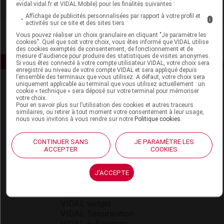
evidal.vidal.fr et VIDAL Mobile) pour les finalités suivantes :
Affichage de publicités personnalisées par rapport à votre profil et
i
activités sur ce site et des sites tiers
Vous pouvez réaliser un choix granulaire en cliquant "Je paramètre les
cookies". Quel que soit votre choix, vous êtes informé que VIDAL utilise
des cookies exemptés de consentement, de fonctionnement et de
mesure d'audience pour produire des statistiques de visites anonymes.
Si vous êtes connecté à votre compte utilisateur VIDAL, votre choix sera
enregistré au niveau de votre compte VIDAL et sera appliqué depuis
l’ensemble des terminaux que vous utilisez. A défaut, votre choix sera
uniquement applicable au terminal que vous utilisez actuellement : un
cookie « technique » sera déposé sur votre terminal pour mémoriser
votre choix.
Pour en savoir plus sur l’utilisation des cookies et autres traceurs
similaires, ou retirer à tout moment votre consentement à leur usage,
nous vous invitons à vous rendre sur notre
Politique cookies
.
Espace produit
CONTINUER SANS
JE PARAMÈTRE LES
ACCEPTER
COOKIES
Boutique
VIDAL Expert
VIDAL Hoptimal
J'ACCEPTE
eVIDAL
VIDAL Mobile
VIDAL widget
VIDAL Sécurisation
VIDAL e-Services