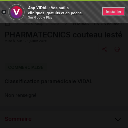
App VIDAL : Vos outils
Installer
×
cliniques, gratuits et en poche.
Sur Google Play
PHARMATECNICS couteau les
DM & Parapharmacie
PHARMATECNICS couteau lesté
Mise à jour : 23 juillet 2026
Copier l'url
COMMERCIALISÉ
Classification paramédicale VIDAL
Email
Non renseigné
Sommaire