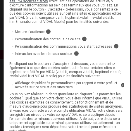
ses 124 sociétés tierces
effectuent des opérations de lecture et/ou
d’écriture d’informations au sein des terminaux que vous utilisez. En
cliquant sur le bouton « J’accepte » ci-dessous, vous consentez à ce
Voir la fiche laboratoire
que des cookies soient utilisés sur certains sites et applications édités
par VIDAL (vidal.fr, campus.vidal.fr, hoptimal.vidal.fr, evidal.vidal.fr,
fr.m3manabu.com et VIDAL Mobile) pour les finalités suivantes :
Mesure d’audience
i
Personnalisation des contenus de ce site
i
Personnalisation des communications vous étant adressées
i
Interaction avec les réseaux sociaux
i
En cliquant sur le bouton « J’accepte » ci-dessous, vous consentez
également à ce que des cookies soient utilisés sur certains sites et
applications édités par VIDAL(vidal.fr, campus.vidal.fr, hoptimal.vidal.fr,
evidal.vidal.fr et VIDAL Mobile) pour les finalités suivantes :
Affichage de publicités personnalisées par rapport à votre profil et
i
activités sur ce site et des sites tiers
Vous pouvez réaliser un choix granulaire en cliquant "Je paramètre les
Espace produit
cookies". Quel que soit votre choix, vous êtes informé que VIDAL utilise
des cookies exemptés de consentement, de fonctionnement et de
mesure d'audience pour produire des statistiques de visites anonymes.
Boutique
Si vous êtes connecté à votre compte utilisateur VIDAL, votre choix sera
VIDAL Expert
enregistré au niveau de votre compte VIDAL et sera appliqué depuis
l’ensemble des terminaux que vous utilisez. A défaut, votre choix sera
VIDAL Hoptimal
uniquement applicable au terminal que vous utilisez actuellement : un
eVIDAL
cookie « technique » sera déposé sur votre terminal pour mémoriser
votre choix.