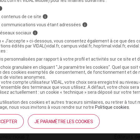
abu.com et VIDAL Mobile) pour les finalités suivantes :
i
CE Spray nasal aux HE intenses Fl/15ml
C
 contenus de ce site
i
s communications vous étant adressées
i
 réseaux sociaux
i
3701158203844
on « J’accepte » ci-dessous, vous consentez également à ce que des co
r
Pharmabest
tions édités par VIDAL(vidal.fr, campus.vidal.fr, hoptimal.vidal.fr, evidal.
NR
tes :
s personnalisées par rapport à votre profil et activités sur ce site et d
choix granulaire en cliquant "Je paramètre les cookies". Quel que soit 
ise des cookies exemptés de consentement, de fonctionnement et de 
es de visites anonymes.
 votre compte utilisateur VIDAL, votre choix sera enregistré au nivea
l’ensemble des terminaux que vous utilisez. A défaut, votre choix ser
ilisez actuellement : un cookie « technique » sera déposé sur votre te
’utilisation des cookies et autres traceurs similaires, ou retirer à tou
ge, nous vous invitons à vous rendre sur notre
Politique cookies
.
CCEPTER
JE PARAMÈTRE LES COOKIES
institutionnel
Espace pa
mmes-nous ?
Éditeurs de