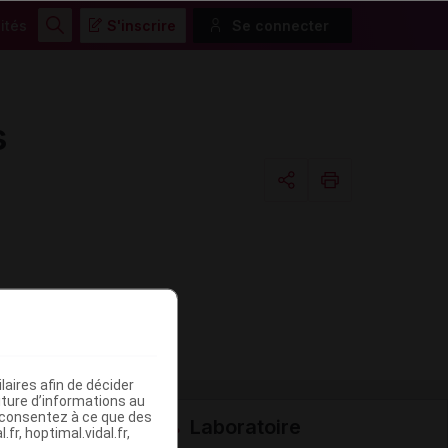
ités
S'inscrire
Se connecter
Rechercher
s
Copier l'url
Email
aires afin de décider
iture d’informations au
s consentez à ce que des
Laboratoire
fr, hoptimal.vidal.fr,