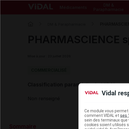
DM &
Médicaments
Parapharmacie
PHARMASCIENC
DM & Parapharmacie
PHARMASCIENCE spr
Mise à jour : 23 juillet 2026
COMMERCIALISÉ
Classification paramédicale VIDAL
Vidal res
Non renseigné
Ce module vous permet d
comment VIDAL et
ses 
sein des terminaux que v
Données ad
cookies soient utilisés s
Sommaire