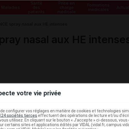
Santé
Prise en
Formations
Maladies
des
charge
Actual
médicales
patients
médicale
E spray nasal aux HE intenses
ay nasal aux HE intense
pecte votre vie privée
e configurer vos réglages en matière de cookies et technologies simil
124 sociétés tierces
effectuent des opérations de lecture et/ou d’écr
ous utilisez. En cliquant sur le bouton « J’accepte » ci-dessous, vou
ministratives
ur certains sites et applications édités par VIDAL (vidal.fr, campus.vidal.