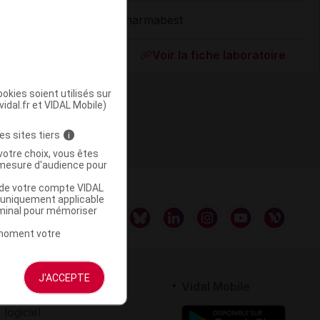
Pharmabest
ommercialisé
Voir la fiche laboratoire
okies soient utilisés sur
vidal.fr et VIDAL Mobile)
es sites tiers
i
votre choix, vous êtes
mesure d'audience pour
u de votre compte VIDAL
a uniquement applicable
rminal pour mémoriser
t moment votre
J'ACCEPTE
rtenaires
Vidal Mobile
 logiciel