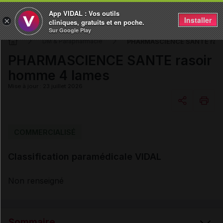
App VIDAL : Vos outils
Installer
×
cliniques, gratuits et en poche.
Sur Google Play
PHARMASCIENCE SANTE raso
DM & Parapharmacie
PHARMASCIENCE SANTE rasoir
homme 4 lames
Mise à jour : 23 juillet 2026
Copier l'url
COMMERCIALISÉ
Classification paramédicale VIDAL
Email
Non renseigné
Sommaire