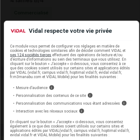
4 lames B/4
Commercialisé
Vidal respecte votre vie privée
Code EAN
3446570000182
Labo. Distributeur
Pharmabest
Remboursement
NR
Ce module vous permet de configurer vos réglages en matière de
cookies et technologies similaires afin de décider comment VIDAL et
ses 124 sociétés tierces
effectuent des opérations de lecture et/ou
d’écriture d’informations au sein des terminaux que vous utilisez. En
cliquant sur le bouton « J’accepte » ci-dessous, vous consentez à ce
que des cookies soient utilisés sur certains sites et applications édités
par VIDAL (vidal.fr, campus.vidal.fr, hoptimal.vidal.fr, evidal.vidal.fr,
fr.m3manabu.com et VIDAL Mobile) pour les finalités suivantes :
Laboratoire
Mesure d’audience
i
Personnalisation des contenus de ce site
i
Pharmabest
Personnalisation des communications vous étant adressées
i
Interaction avec les réseaux sociaux
i
Voir la fiche laboratoire
En cliquant sur le bouton « J’accepte » ci-dessous, vous consentez
également à ce que des cookies soient utilisés sur certains sites et
applications édités par VIDAL(vidal.fr, campus.vidal.fr, hoptimal.vidal.fr,
evidal.vidal.fr et VIDAL Mobile) pour les finalités suivantes :