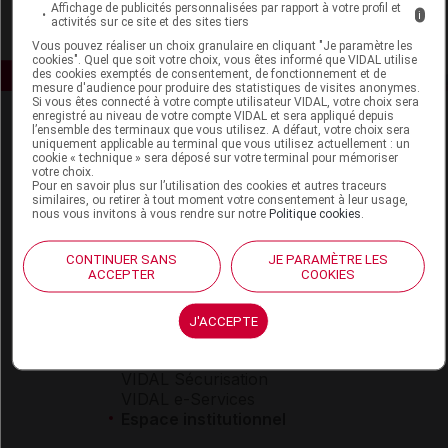
Affichage de publicités personnalisées par rapport à votre profil et
i
activités sur ce site et des sites tiers
Vous pouvez réaliser un choix granulaire en cliquant "Je paramètre les
cookies". Quel que soit votre choix, vous êtes informé que VIDAL utilise
des cookies exemptés de consentement, de fonctionnement et de
mesure d'audience pour produire des statistiques de visites anonymes.
Si vous êtes connecté à votre compte utilisateur VIDAL, votre choix sera
enregistré au niveau de votre compte VIDAL et sera appliqué depuis
l’ensemble des terminaux que vous utilisez. A défaut, votre choix sera
uniquement applicable au terminal que vous utilisez actuellement : un
cookie « technique » sera déposé sur votre terminal pour mémoriser
votre choix.
Pour en savoir plus sur l’utilisation des cookies et autres traceurs
similaires, ou retirer à tout moment votre consentement à leur usage,
nous vous invitons à vous rendre sur notre
Politique cookies
.
Espace produit
Boutique
CONTINUER SANS
JE PARAMÈTRE LES
ACCEPTER
COOKIES
VIDAL Expert
VIDAL Hoptimal
eVIDAL
J'ACCEPTE
VIDAL Mobile
VIDAL widget
VIDAL Sécurisation
VIDAL e-Services
Espace institutionnel