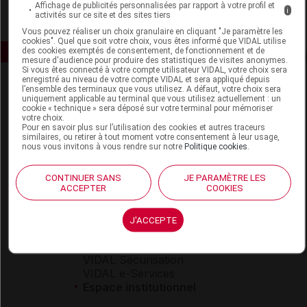
Affichage de publicités personnalisées par rapport à votre profil et
i
activités sur ce site et des sites tiers
Vous pouvez réaliser un choix granulaire en cliquant "Je paramètre les
cookies". Quel que soit votre choix, vous êtes informé que VIDAL utilise
des cookies exemptés de consentement, de fonctionnement et de
mesure d'audience pour produire des statistiques de visites anonymes.
Si vous êtes connecté à votre compte utilisateur VIDAL, votre choix sera
enregistré au niveau de votre compte VIDAL et sera appliqué depuis
l’ensemble des terminaux que vous utilisez. A défaut, votre choix sera
uniquement applicable au terminal que vous utilisez actuellement : un
cookie « technique » sera déposé sur votre terminal pour mémoriser
votre choix.
Pour en savoir plus sur l’utilisation des cookies et autres traceurs
similaires, ou retirer à tout moment votre consentement à leur usage,
nous vous invitons à vous rendre sur notre
Politique cookies
.
Espace produit
Boutique
CONTINUER SANS
JE PARAMÈTRE LES
ACCEPTER
COOKIES
VIDAL Expert
VIDAL Hoptimal
eVIDAL
J'ACCEPTE
VIDAL Mobile
VIDAL widget
VIDAL Sécurisation
VIDAL e-Services
Espace institutionnel