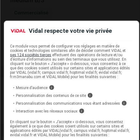
medium B/3
Commercialisé
Vidal respecte votre vie privée
Code EAN
3446570000090
Labo. Distributeur
Pharmabest
Remboursement
NR
Ce module vous permet de configurer vos réglages en matière de
cookies et technologies similaires afin de décider comment VIDAL et
ses 124 sociétés tierces
effectuent des opérations de lecture et/ou
d’écriture d’informations au sein des terminaux que vous utilisez. En
cliquant sur le bouton « J’accepte » ci-dessous, vous consentez à ce
que des cookies soient utilisés sur certains sites et applications édités
par VIDAL (vidal.fr, campus.vidal.fr, hoptimal.vidal.fr, evidal.vidal.fr,
fr.m3manabu.com et VIDAL Mobile) pour les finalités suivantes :
Laboratoire
Mesure d’audience
i
Personnalisation des contenus de ce site
i
Pharmabest
Personnalisation des communications vous étant adressées
i
Interaction avec les réseaux sociaux
i
Voir la fiche laboratoire
En cliquant sur le bouton « J’accepte » ci-dessous, vous consentez
également à ce que des cookies soient utilisés sur certains sites et
applications édités par VIDAL(vidal.fr, campus.vidal.fr, hoptimal.vidal.fr,
evidal.vidal.fr et VIDAL Mobile) pour les finalités suivantes :