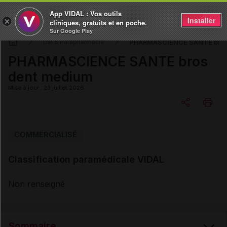
App VIDAL : Vos outils
Installer
×
cliniques, gratuits et en poche.
Sur Google Play
PHARMASCIENCE SANTE bros
DM & Parapharmacie
PHARMASCIENCE SANTE bros
dent medium
Mise à jour : 23 juillet 2026
Copier l'url
COMMERCIALISÉ
Classification paramédicale VIDAL
Email
Non renseigné
Sommaire