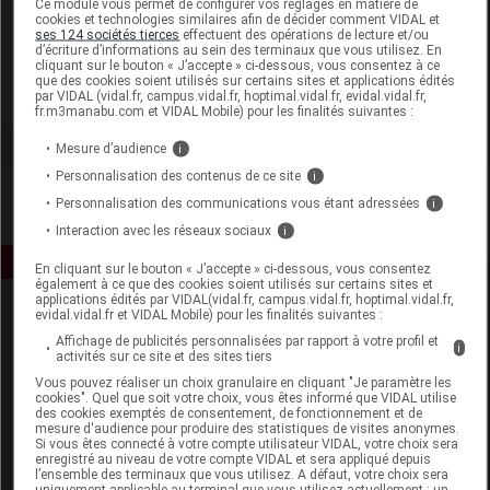
Ce module vous permet de configurer vos réglages en matière de
cookies et technologies similaires afin de décider comment VIDAL et
ses 124 sociétés tierces
effectuent des opérations de lecture et/ou
Pharmabest
d’écriture d’informations au sein des terminaux que vous utilisez. En
cliquant sur le bouton « J’accepte » ci-dessous, vous consentez à ce
que des cookies soient utilisés sur certains sites et applications édités
Voir la fiche laboratoire
par VIDAL (vidal.fr, campus.vidal.fr, hoptimal.vidal.fr, evidal.vidal.fr,
fr.m3manabu.com et VIDAL Mobile) pour les finalités suivantes :
Mesure d’audience
i
Personnalisation des contenus de ce site
i
Personnalisation des communications vous étant adressées
i
Interaction avec les réseaux sociaux
i
En cliquant sur le bouton « J’accepte » ci-dessous, vous consentez
également à ce que des cookies soient utilisés sur certains sites et
applications édités par VIDAL(vidal.fr, campus.vidal.fr, hoptimal.vidal.fr,
evidal.vidal.fr et VIDAL Mobile) pour les finalités suivantes :
Affichage de publicités personnalisées par rapport à votre profil et
i
activités sur ce site et des sites tiers
Vous pouvez réaliser un choix granulaire en cliquant "Je paramètre les
cookies". Quel que soit votre choix, vous êtes informé que VIDAL utilise
des cookies exemptés de consentement, de fonctionnement et de
Espace produit
mesure d'audience pour produire des statistiques de visites anonymes.
Si vous êtes connecté à votre compte utilisateur VIDAL, votre choix sera
enregistré au niveau de votre compte VIDAL et sera appliqué depuis
Boutique
l’ensemble des terminaux que vous utilisez. A défaut, votre choix sera
VIDAL Expert
uniquement applicable au terminal que vous utilisez actuellement : un