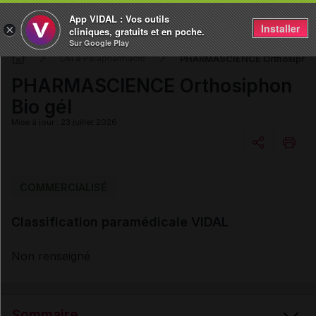
App VIDAL : Vos outils
Installer
×
cliniques, gratuits et en poche.
Sur Google Play
PHARMASCIENCE Orthosiphon 
DM & Parapharmacie
PHARMASCIENCE Orthosiphon
Bio gél
Mise à jour : 23 juillet 2026
Copier l'url
COMMERCIALISÉ
Classification paramédicale VIDAL
Email
Non renseigné
Sommaire