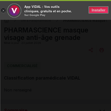
App VIDAL : Vos outils
Installer
×
cliniques, gratuits et en poche.
Sur Google Play
PHARMASCIENCE masque visa
DM & Parapharmacie
PHARMASCIENCE masque
visage anti-âge grenade
Mise à jour : 23 juillet 2026
Copier l'url
COMMERCIALISÉ
Classification paramédicale VIDAL
Email
Non renseigné
Sommaire