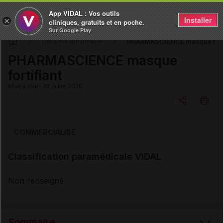
App VIDAL : Vos outils
Installer
×
cliniques, gratuits et en poche.
Sur Google Play
PHARMASCIENCE masque forti
DM & Parapharmacie
PHARMASCIENCE masque
fortifiant
Mise à jour : 23 juillet 2026
Copier l'url
COMMERCIALISÉ
Classification paramédicale VIDAL
Email
Non renseigné
Sommaire