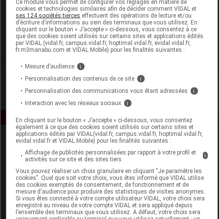
Ce module vous permet de configurer vos réglages en matière de
cookies et technologies similaires afin de décider comment VIDAL et
ses 124 sociétés tierces
effectuent des opérations de lecture et/ou
Pharmabest
d’écriture d’informations au sein des terminaux que vous utilisez. En
cliquant sur le bouton « J’accepte » ci-dessous, vous consentez à ce
que des cookies soient utilisés sur certains sites et applications édités
Voir la fiche laboratoire
par VIDAL (vidal.fr, campus.vidal.fr, hoptimal.vidal.fr, evidal.vidal.fr,
fr.m3manabu.com et VIDAL Mobile) pour les finalités suivantes :
Mesure d’audience
i
Personnalisation des contenus de ce site
i
Personnalisation des communications vous étant adressées
i
Interaction avec les réseaux sociaux
i
En cliquant sur le bouton « J’accepte » ci-dessous, vous consentez
également à ce que des cookies soient utilisés sur certains sites et
applications édités par VIDAL(vidal.fr, campus.vidal.fr, hoptimal.vidal.fr,
evidal.vidal.fr et VIDAL Mobile) pour les finalités suivantes :
Affichage de publicités personnalisées par rapport à votre profil et
i
activités sur ce site et des sites tiers
Vous pouvez réaliser un choix granulaire en cliquant "Je paramètre les
cookies". Quel que soit votre choix, vous êtes informé que VIDAL utilise
des cookies exemptés de consentement, de fonctionnement et de
Espace produit
mesure d'audience pour produire des statistiques de visites anonymes.
Si vous êtes connecté à votre compte utilisateur VIDAL, votre choix sera
enregistré au niveau de votre compte VIDAL et sera appliqué depuis
Boutique
l’ensemble des terminaux que vous utilisez. A défaut, votre choix sera
VIDAL Expert
uniquement applicable au terminal que vous utilisez actuellement : un