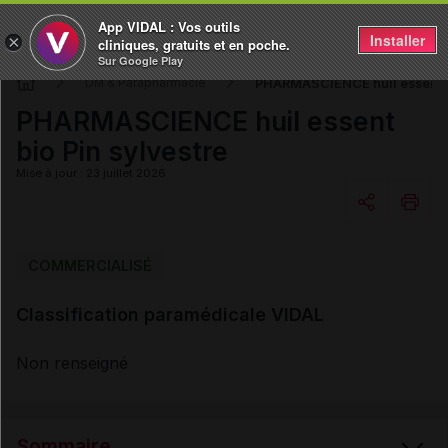
App VIDAL : Vos outils
Installer
×
cliniques, gratuits et en poche.
Sur Google Play
PHARMASCIENCE huil essent bi
DM & Parapharmacie
PHARMASCIENCE huil essent
bio Pin sylvestre
Mise à jour : 23 juillet 2026
Copier l'url
COMMERCIALISÉ
Classification paramédicale VIDAL
Email
Non renseigné
Sommaire