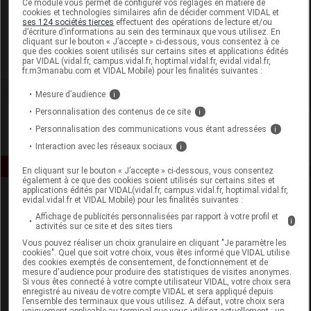
Ce module vous permet de configurer vos réglages en matière de
cookies et technologies similaires afin de décider comment VIDAL et
ses 124 sociétés tierces
effectuent des opérations de lecture et/ou
Pharmabest
d’écriture d’informations au sein des terminaux que vous utilisez. En
cliquant sur le bouton « J’accepte » ci-dessous, vous consentez à ce
que des cookies soient utilisés sur certains sites et applications édités
Voir la fiche laboratoire
par VIDAL (vidal.fr, campus.vidal.fr, hoptimal.vidal.fr, evidal.vidal.fr,
fr.m3manabu.com et VIDAL Mobile) pour les finalités suivantes :
Mesure d’audience
i
Personnalisation des contenus de ce site
i
Personnalisation des communications vous étant adressées
i
Interaction avec les réseaux sociaux
i
En cliquant sur le bouton « J’accepte » ci-dessous, vous consentez
également à ce que des cookies soient utilisés sur certains sites et
applications édités par VIDAL(vidal.fr, campus.vidal.fr, hoptimal.vidal.fr,
evidal.vidal.fr et VIDAL Mobile) pour les finalités suivantes :
Affichage de publicités personnalisées par rapport à votre profil et
i
activités sur ce site et des sites tiers
Vous pouvez réaliser un choix granulaire en cliquant "Je paramètre les
cookies". Quel que soit votre choix, vous êtes informé que VIDAL utilise
des cookies exemptés de consentement, de fonctionnement et de
Espace produit
mesure d'audience pour produire des statistiques de visites anonymes.
Si vous êtes connecté à votre compte utilisateur VIDAL, votre choix sera
enregistré au niveau de votre compte VIDAL et sera appliqué depuis
Boutique
l’ensemble des terminaux que vous utilisez. A défaut, votre choix sera
VIDAL Expert
uniquement applicable au terminal que vous utilisez actuellement : un