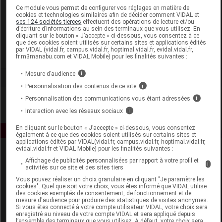
Laboratoire
Ce module vous permet de configurer vos réglages en matière de
cookies et technologies similaires afin de décider comment VIDAL et
ses 124 sociétés tierces
effectuent des opérations de lecture et/ou
d’écriture d’informations au sein des terminaux que vous utilisez. En
Pharmaleglot
cliquant sur le bouton « J’accepte » ci-dessous, vous consentez à ce
que des cookies soient utilisés sur certains sites et applications édités
par VIDAL (vidal.fr, campus.vidal.fr, hoptimal.vidal.fr, evidal.vidal.fr,
Voir la fiche laboratoire
fr.m3manabu.com et VIDAL Mobile) pour les finalités suivantes :
Mesure d’audience
i
Personnalisation des contenus de ce site
i
Personnalisation des communications vous étant adressées
i
Interaction avec les réseaux sociaux
i
En cliquant sur le bouton « J’accepte » ci-dessous, vous consentez
également à ce que des cookies soient utilisés sur certains sites et
applications édités par VIDAL(vidal.fr, campus.vidal.fr, hoptimal.vidal.fr,
evidal.vidal.fr et VIDAL Mobile) pour les finalités suivantes :
Affichage de publicités personnalisées par rapport à votre profil et
i
activités sur ce site et des sites tiers
Vous pouvez réaliser un choix granulaire en cliquant "Je paramètre les
cookies". Quel que soit votre choix, vous êtes informé que VIDAL utilise
des cookies exemptés de consentement, de fonctionnement et de
mesure d'audience pour produire des statistiques de visites anonymes.
Espace produit
Si vous êtes connecté à votre compte utilisateur VIDAL, votre choix sera
enregistré au niveau de votre compte VIDAL et sera appliqué depuis
Boutique
l’ensemble des terminaux que vous utilisez. A défaut, votre choix sera