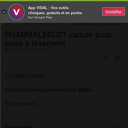
App VIDAL : Vos outils
Installer
×
cliniques, gratuits et en poche.
Sur Google Play
PHARMALEGLOT canule pour p
DM & Parapharmacie
PHARMALEGLOT canule pour
poire à lavement
Mise à jour : 23 juillet 2026
Copier l'url
COMMERCIALISÉ
Classification paramédicale VIDAL
Email
Non renseigné
Sommaire