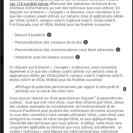
Pharmactiv Distribution
ses 124 sociétés tierces
effectuent des opérations de lecture et/ou
d’écriture d’informations au sein des terminaux que vous utilisez. En
cliquant sur le bouton « J’accepte » ci-dessous, vous consentez à ce
Voir la fiche laboratoire
que des cookies soient utilisés sur certains sites et applications édités
par VIDAL (vidal.fr, campus.vidal.fr, hoptimal.vidal.fr, evidal.vidal.fr,
fr.m3manabu.com et VIDAL Mobile) pour les finalités suivantes :
Mesure d’audience
i
Personnalisation des contenus de ce site
i
Personnalisation des communications vous étant adressées
i
Interaction avec les réseaux sociaux
i
En cliquant sur le bouton « J’accepte » ci-dessous, vous consentez
également à ce que des cookies soient utilisés sur certains sites et
applications édités par VIDAL(vidal.fr, campus.vidal.fr, hoptimal.vidal.fr,
evidal.vidal.fr et VIDAL Mobile) pour les finalités suivantes :
Affichage de publicités personnalisées par rapport à votre profil et
i
activités sur ce site et des sites tiers
Vous pouvez réaliser un choix granulaire en cliquant "Je paramètre les
cookies". Quel que soit votre choix, vous êtes informé que VIDAL utilise
Espace produit
des cookies exemptés de consentement, de fonctionnement et de
mesure d'audience pour produire des statistiques de visites anonymes.
Boutique
Si vous êtes connecté à votre compte utilisateur VIDAL, votre choix sera
enregistré au niveau de votre compte VIDAL et sera appliqué depuis
VIDAL Expert
l’ensemble des terminaux que vous utilisez. A défaut, votre choix sera
VIDAL Hoptimal
uniquement applicable au terminal que vous utilisez actuellement : un
cookie « technique » sera déposé sur votre terminal pour mémoriser
eVIDAL