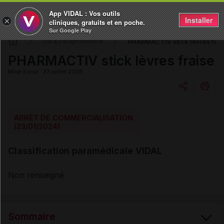
App VIDAL : Vos outils
Installer
×
cliniques, gratuits et en poche.
Sur Google Play
PHARMACTIV stick lèvres frai
DM & Parapharmacie
PHARMACTIV stick lèvres fraise
Mise à jour : 23 juillet 2026
Copier l'url
ARRÊT DE COMMERCIALISATION
(23/01/2024)
Email
Classification paramédicale VIDAL
Non renseigné
Sommaire