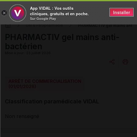
App VIDAL : Vos outils
Installer
×
cliniques, gratuits et en poche.
Sur Google Play
PHARMACTIV gel mains anti-b
DM & Parapharmacie
PHARMACTIV gel mains anti-
bactérien
Mise à jour : 23 juillet 2026
Copier l'url
ARRÊT DE COMMERCIALISATION
(01/01/2026)
Email
Classification paramédicale VIDAL
Non renseigné