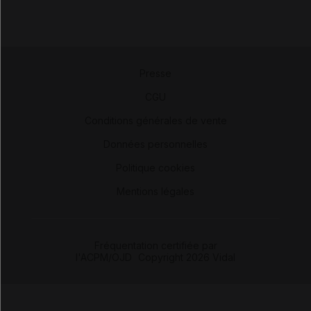
Presse
-
CGU
-
Conditions générales de vente
-
Données personnelles
-
Politique cookies
-
Mentions légales
Fréquentation certifiée par
l'ACPM/OJD
|
Copyright 2026 Vidal