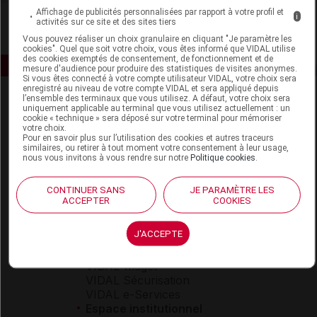
Affichage de publicités personnalisées par rapport à votre profil et
i
activités sur ce site et des sites tiers
Vous pouvez réaliser un choix granulaire en cliquant "Je paramètre les
cookies". Quel que soit votre choix, vous êtes informé que VIDAL utilise
des cookies exemptés de consentement, de fonctionnement et de
mesure d'audience pour produire des statistiques de visites anonymes.
Si vous êtes connecté à votre compte utilisateur VIDAL, votre choix sera
enregistré au niveau de votre compte VIDAL et sera appliqué depuis
l’ensemble des terminaux que vous utilisez. A défaut, votre choix sera
uniquement applicable au terminal que vous utilisez actuellement : un
cookie « technique » sera déposé sur votre terminal pour mémoriser
votre choix.
Pour en savoir plus sur l’utilisation des cookies et autres traceurs
similaires, ou retirer à tout moment votre consentement à leur usage,
nous vous invitons à vous rendre sur notre
Politique cookies
.
Espace produit
CONTINUER SANS
JE PARAMÈTRE LES
Boutique
ACCEPTER
COOKIES
VIDAL Expert
VIDAL Hoptimal
J'ACCEPTE
eVIDAL
VIDAL Mobile
VIDAL widget
VIDAL Sécurisation
VIDAL e-Services
Espace institutionnel