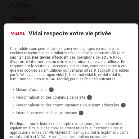
Fl/75ml
Supprimé
Vidal respecte votre vie privée
Code 13
3401560112719
Labo. Distributeur
Pharmactiv Distribution
Ce module vous permet de configurer vos réglages en matière de
Remboursement
NR
cookies et technologies similaires afin de décider comment VIDAL et
ses 124 sociétés tierces
effectuent des opérations de lecture et/ou
d’écriture d’informations au sein des terminaux que vous utilisez. En
cliquant sur le bouton « J’accepte » ci-dessous, vous consentez à ce
que des cookies soient utilisés sur certains sites et applications édités
par VIDAL (vidal.fr, campus.vidal.fr, hoptimal.vidal.fr, evidal.vidal.fr,
fr.m3manabu.com et VIDAL Mobile) pour les finalités suivantes :
Laboratoire
Mesure d’audience
i
Personnalisation des contenus de ce site
i
Pharmactiv Distribution
Personnalisation des communications vous étant adressées
i
Interaction avec les réseaux sociaux
i
Voir la fiche laboratoire
En cliquant sur le bouton « J’accepte » ci-dessous, vous consentez
également à ce que des cookies soient utilisés sur certains sites et
applications édités par VIDAL(vidal.fr, campus.vidal.fr, hoptimal.vidal.fr,
evidal.vidal.fr et VIDAL Mobile) pour les finalités suivantes :