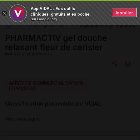
App VIDAL : Vos outils
Installer
×
cliniques, gratuits et en poche.
Sur Google Play
PHARMACTIV gel douche relaxa
DM & Parapharmacie
PHARMACTIV gel douche
relaxant fleur de cerisier
Mise à jour : 23 juillet 2026
Copier l'url
ARRÊT DE COMMERCIALISATION
(01/01/2026)
Email
Classification paramédicale VIDAL
Non renseigné