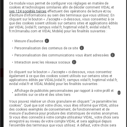
Laboratoire
Ce module vous permet de configurer vos réglages en matière de
cookies et technologies similaires afin de décider comment VIDAL et
ses 124 sociétés tierces
effectuent des opérations de lecture et/ou
d’écriture d’informations au sein des terminaux que vous utilisez. En
Pharmactiv Distribution
cliquant sur le bouton « J’accepte » ci-dessous, vous consentez à ce
que des cookies soient utilisés sur certains sites et applications édités
par VIDAL (vidal.fr, campus.vidal.fr, hoptimal.vidal.fr, evidal.vidal.fr,
Voir la fiche laboratoire
fr.m3manabu.com et VIDAL Mobile) pour les finalités suivantes :
Mesure d’audience
i
Personnalisation des contenus de ce site
i
Personnalisation des communications vous étant adressées
i
Interaction avec les réseaux sociaux
i
En cliquant sur le bouton « J’accepte » ci-dessous, vous consentez
également à ce que des cookies soient utilisés sur certains sites et
applications édités par VIDAL(vidal.fr, campus.vidal.fr, hoptimal.vidal.fr,
evidal.vidal.fr et VIDAL Mobile) pour les finalités suivantes :
Affichage de publicités personnalisées par rapport à votre profil et
i
activités sur ce site et des sites tiers
Vous pouvez réaliser un choix granulaire en cliquant "Je paramètre les
cookies". Quel que soit votre choix, vous êtes informé que VIDAL utilise
des cookies exemptés de consentement, de fonctionnement et de
mesure d'audience pour produire des statistiques de visites anonymes.
Espace produit
Si vous êtes connecté à votre compte utilisateur VIDAL, votre choix sera
enregistré au niveau de votre compte VIDAL et sera appliqué depuis
Boutique
l’ensemble des terminaux que vous utilisez. A défaut, votre choix sera